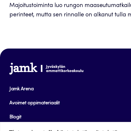
Majoitustoiminta luo rungon maaseutumatkailu
perinteet, mutta sen rinnalle on alkanut tulla m
www.jamk.fi
Jamk Arena
Avoimet oppimateriaalit
Blogit