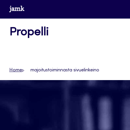
Siirry
www.jamk.fi
suoraan
sisältöön
Propelli
Home
majoitustoiminnasta sivuelinkeino