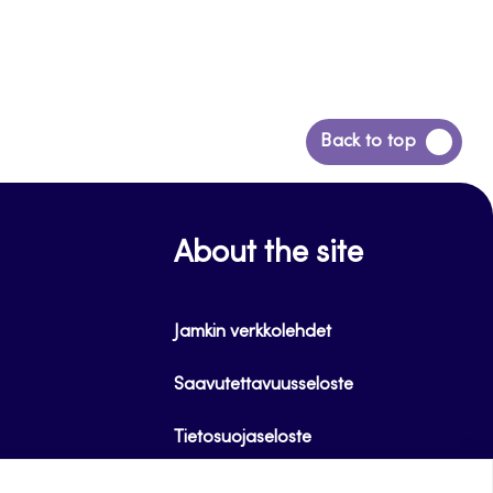
Siirry
Back to top
takaisin
sivun
alkuun
About the site
Jamkin verkkolehdet
Saavutettavuusseloste
Tietosuojaseloste
Evästeet