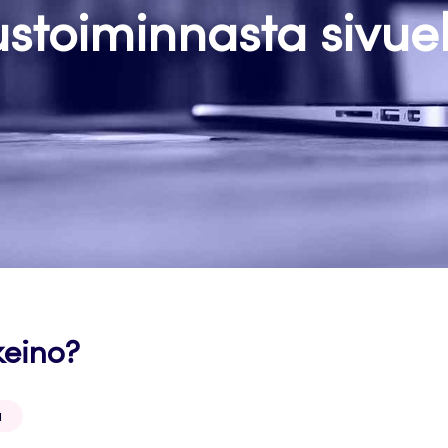
stoiminnasta sivue
keino?
a