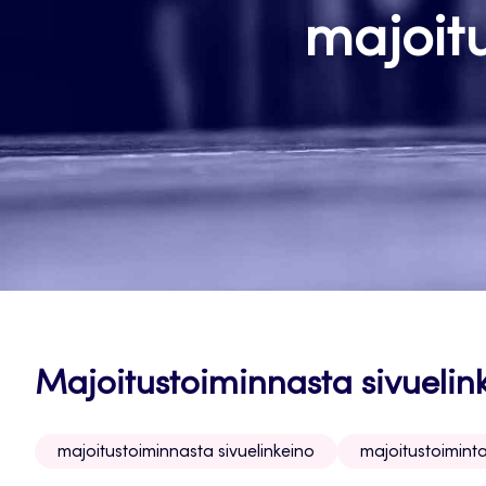
majoitu
Majoitustoiminnasta sivuelin
majoitustoiminnasta sivuelinkeino
majoitustoimint