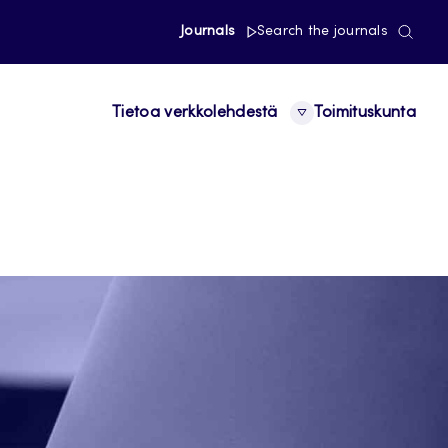
Journals
Search the journals
Tietoa verkkolehdestä
Toimituskunta