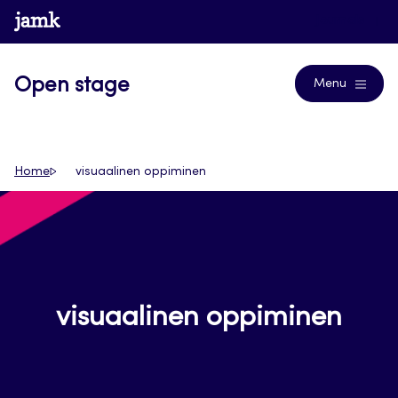
Siirry
www.jamk.fi
Journals
suoraan
sisältöön
Open stage
Menu
Home
visuaalinen oppiminen
visuaalinen oppiminen