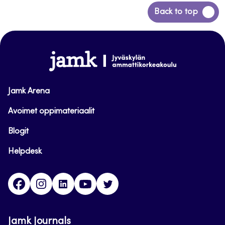
Siirry
Back to top
takaisin
sivun
alkuun
www.jamk.fi
Jamk Arena
Avoimet oppimateriaalit
Blogit
Helpdesk
Facebook
Instagram
LinkedIn
Youtube
Twitter
Jamk Journals