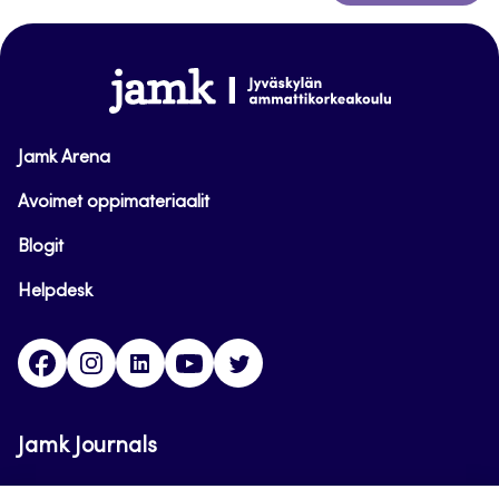
takaisin
sivun
alkuun
www.jamk.fi
Jamk Arena
Avoimet oppimateriaalit
Blogit
Helpdesk
Facebook
Instagram
LinkedIn
Youtube
Twitter
Jamk Journals