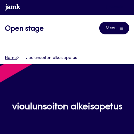
Siirry
www.jamk.fi
Journals
suoraan
sisältöön
Open stage
Menu
Home
vioulunsoiton alkeisopetus
vioulunsoiton alkeisopetus