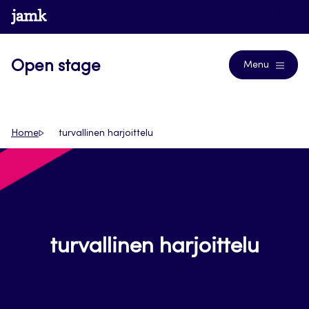
Siirry
www.jamk.fi
Journals
suoraan
sisältöön
Open stage
Menu
Home
turvallinen harjoittelu
turvallinen harjoittelu