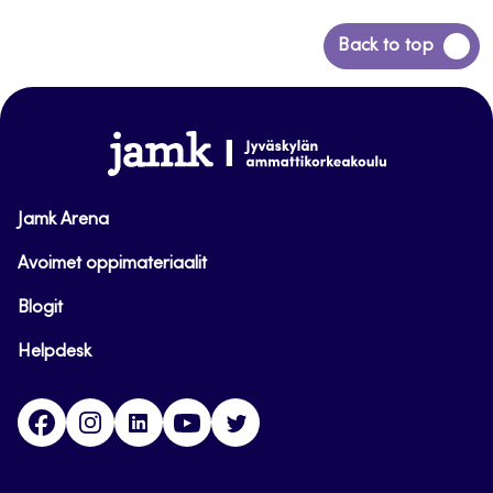
Siirry
Back to top
takaisin
sivun
alkuun
www.jamk.fi
Jamk Arena
Avoimet oppimateriaalit
Blogit
Helpdesk
Facebook
Instagram
LinkedIn
Youtube
Twitter