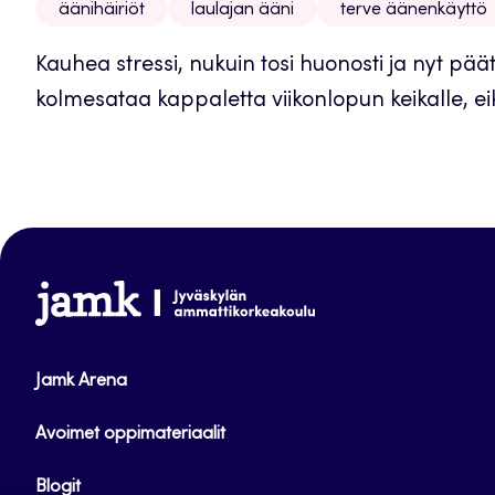
äänihäiriöt
laulajan ääni
terve äänenkäyttö
Kauhea stressi, nukuin tosi huonosti ja nyt päät
kolmesataa kappaletta viikonlopun keikalle, eik
www.jamk.fi
Jamk Arena
Avoimet oppimateriaalit
Blogit