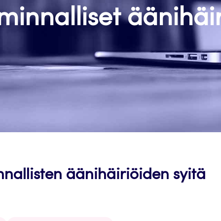
iminnalliset äänihäir
nnallisten äänihäiriöiden syitä