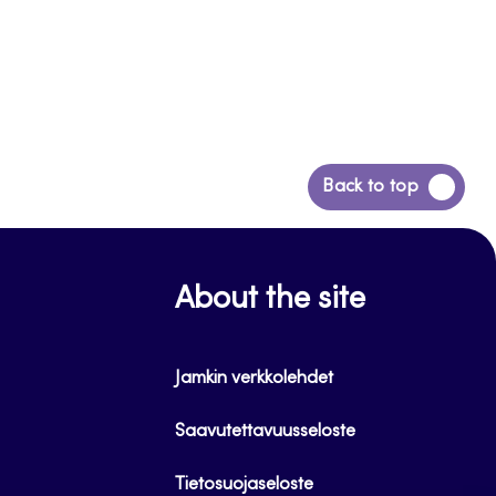
Siirry
Back to top
takaisin
sivun
alkuun
About the site
Jamkin verkkolehdet
Saavutettavuusseloste
Tietosuojaseloste