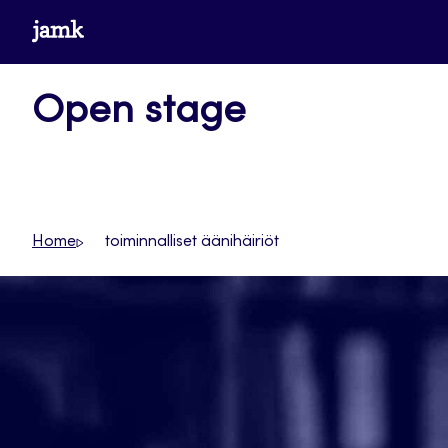
Siirry
www.jamk.fi
suoraan
sisältöön
Open stage
Home
toiminnalliset äänihäiriöt