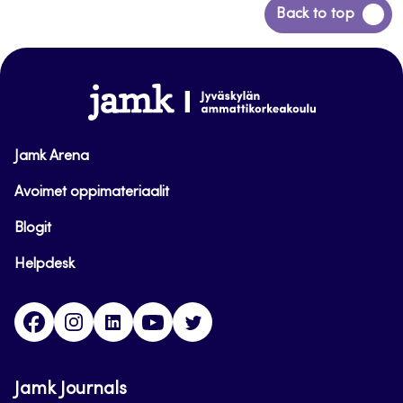
Siirry
Back to top
takaisin
sivun
alkuun
www.jamk.fi
Jamk Arena
Avoimet oppimateriaalit
Blogit
Helpdesk
Facebook
Instagram
LinkedIn
Youtube
Twitter
Jamk Journals