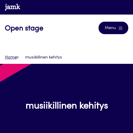
Siirry
www.jamk.fi
Journals
suoraan
sisältöön
Open stage
Menu
Home
musiikillinen kehitys
musiikillinen kehitys