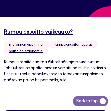
Rumpujensoitto vaikeaako?
motorinen oppiminen
rumpujensoiton opetus
soittajan ergonomia
Rumpujensoitto saattaa äkkiseltään ajateltuna tuntua
kohtuullisen helppolta, ainakin verrattuna muihin soittimiin.
Usein kuuleekin bändikavereiden toteavan rumpaleiden
pääsevän paljon helpommalla, sillä...
Siirry
Back to top
takaisin