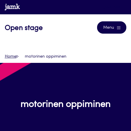
Siirry
www.jamk.fi
Journals
suoraan
sisältöön
Open stage
Menu
Home
motorinen oppiminen
motorinen oppiminen