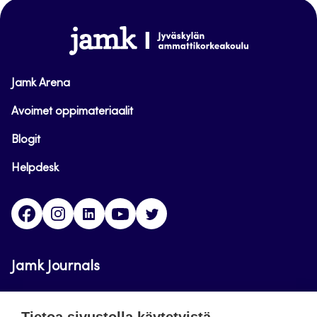
sivun
alkuun
www.jamk.fi
Jamk Arena
Avoimet oppimateriaalit
Blogit
Helpdesk
Facebook
Instagram
LinkedIn
Youtube
Twitter
Jamk Journals
Jamkin verkkolehdet ovat julkisia ja maksuttomasti