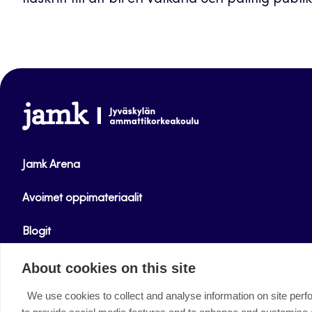
tidskrift till att bli en välkänd och pålitlig pub
www.jamk.fi
Jamk Arena
Avoimet oppimateriaalit
Blogit
Helpdesk
About cookies on this site
We use cookies to collect and analyse information on site per
Facebook
Instagram
LinkedIn
Youtube
Twitter