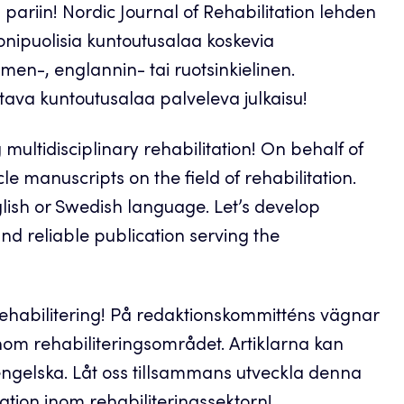
ariin! Nordic Journal of Rehabilitation lehden
nipuolisia kuntoutusalaa koskevia
suomen-, englannin- tai ruotsinkielinen.
tava kuntoutusalaa palveleva julkaisu!
ultidisciplinary rehabilitation! On behalf of
cle manuscripts on the field of rehabilitation.
nglish or Swedish language. Let’s develop
and reliable publication serving the
rehabilitering! På redaktionskommitténs vägnar
 inom rehabiliteringsområdet. Artiklarna kan
engelska. Låt oss tillsammans utveckla denna