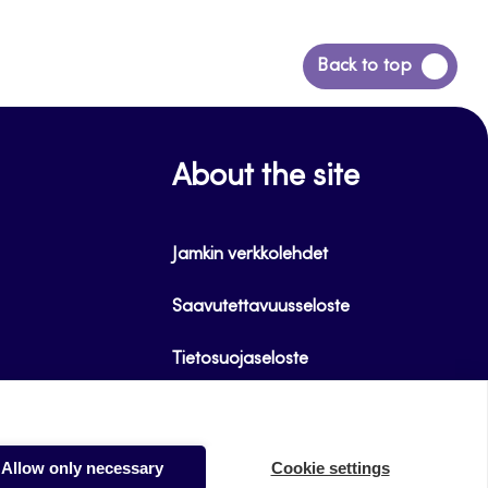
Back
Back to top
to
top
About the site
Jamkin verkkolehdet
Saavutettavuusseloste
Tietosuojaseloste
Evästeet
Allow only necessary
Cookie settings