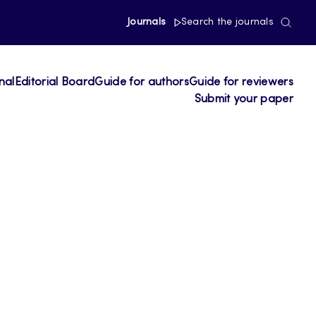
Journals
Search the journals
nal
Editorial Board
Guide for authors
Guide for reviewers
Submit your paper