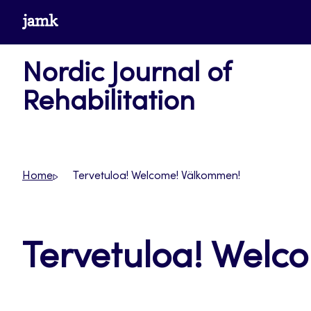
Skip
www.jamk.fi
to
content
Nordic Journal of
Rehabilitation
Home
Tervetuloa! Welcome! Välkommen!
Tervetuloa! Welc