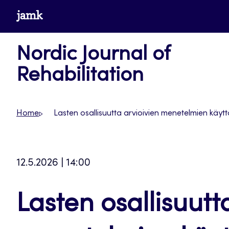
Skip
www.jamk.fi
to
content
Nordic Journal of
Rehabilitation
Home
Lasten osallisuutta arvioivien menetelmien käytt
12.5.2026 | 14:00
Lasten osallisuutt