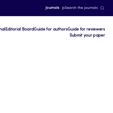
Journals
Search the journals
nal
Editorial Board
Guide for authors
Guide for reviewers
Submit your paper