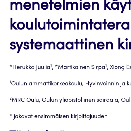
menetelmien käyt
koulutoimintatera
systemaattinen ki
1
1
*Herukka Juulia
, *Martikainen Sirpa
, Xiong Es
1
Oulun ammattikorkeakoulu, Hyvinvoinnin ja k
2
MRC Oulu, Oulun yliopistollinen sairaala, Oul
* jakavat ensimmäisen kirjoittajuuden