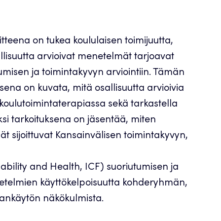
tteena on tukea koululaisen toimijuutta,
llisuutta arvioivat menetelmät tarjoavat
tumisen ja toimintakyvyn arviointiin. Tämän
sena on kuvata, mitä osallisuutta arvioivia
oulutoimintaterapiassa sekä tarkastella
si tarkoituksena on jäsentää, miten
t sijoittuvat Kansainvälisen toimintakyvyn,
sability and Health, ICF) suoriutumisen ja
enetelmien käyttökelpoisuutta kohderyhmän,
ajankäytön näkökulmista.