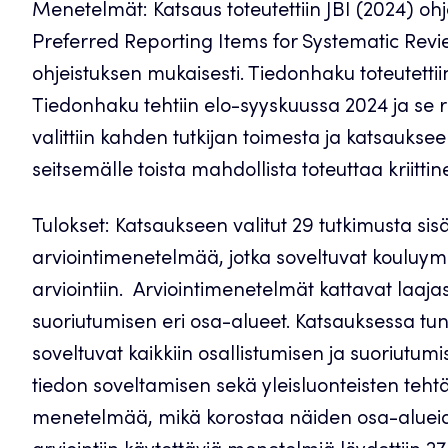
Menetelmät: Katsaus toteutettiin JBI (2024) ohje
Preferred Reporting Items for Systematic Re
ohjeistuksen mukaisesti. Tiedonhaku toteutettii
Tiedonhaku tehtiin elo-syyskuussa 2024 ja se r
valittiin kahden tutkijan toimesta ja katsaukseen
seitsemälle toista mahdollista toteuttaa kriittin
Tulokset: Katsaukseen valitut 29 tutkimusta sisä
arviointimenetelmää, jotka soveltuvat kouluy
arviointiin. Arviointimenetelmät kattavat laajas
suoriutumisen eri osa-alueet. Katsauksessa tun
soveltuvat kaikkiin osallistumisen ja suoriutu
tiedon soveltamisen sekä yleisluonteisten teht
menetelmää, mikä korostaa näiden osa-alueide