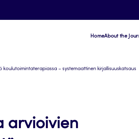
Home
About the Jour
ö koulutoimintaterapiassa – systemaattinen kirjallisuuskatsaus
a arvioivien