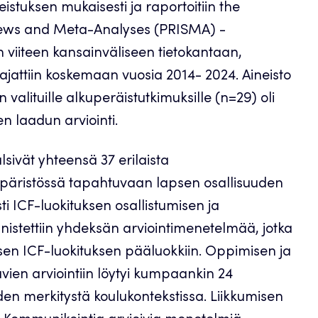
istuksen mukaisesti ja raportoitiin the
views and Meta-Analyses (PRISMA) -
n viiteen kansainväliseen tietokantaan,
ajattiin koskemaan vuosia 2014- 2024. Aineisto
 valituille alkuperäistutkimuksille (n=29) oli
en laadun arviointi.
lsivät yhteensä 37 erilaista
mpäristössä tapahtuvaan lapsen osallisuuden
ti ICF-luokituksen osallistumisen ja
nistettiin yhdeksän arviointimenetelmää, jotka
misen ICF-luokituksen pääluokkiin. Oppimisen ja
ävien arviointiin löytyi kumpaankin 24
n merkitystä koulukontekstissa. Liikkumisen