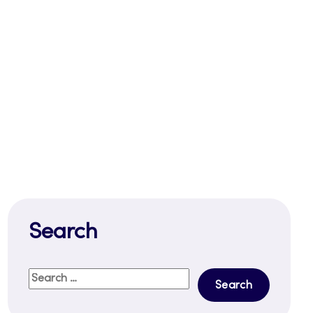
Search
Search
for: