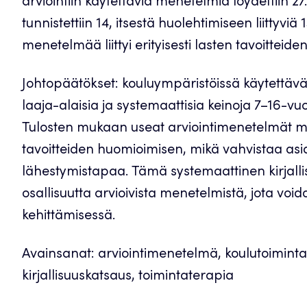
arviointiin käytettäviä menetelmiä löydettiin 
tunnistettiin 14, itsestä huolehtimiseen liittyviä 
menetelmää liittyi erityisesti lasten tavoitteid
Johtopäätökset: kouluympäristöissä käytettävät
laaja-alaisia ja systemaattisia keinoja 7–16-vuo
Tulosten mukaan useat arviointimenetelmät m
tavoitteiden huomioimisen, mikä vahvistaa asia
lähestymistapaa. Tämä systemaattinen kirjallisu
osallisuutta arvioivista menetelmistä, jota vo
kehittämisessä.
Avainsanat: arviointimenetelmä, koulutoiminta
kirjallisuuskatsaus, toimintaterapia