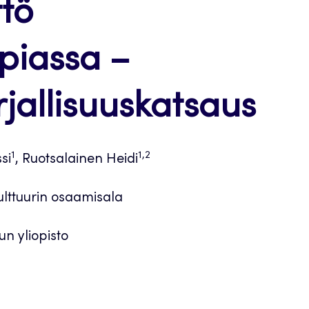
tö
piassa –
rjallisuuskatsaus
1
1,2
si
, Ruotsalainen Heidi
ulttuurin osaamisala
un yliopisto