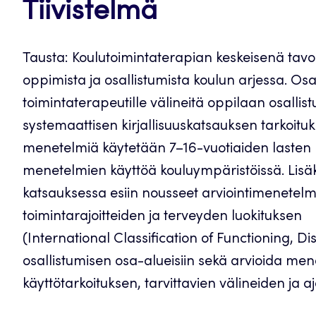
Tiivistelmä
Tausta: Koulutoimintaterapian keskeisenä tavoi
oppimista ja osallistumista koulun arjessa. Osa
toimintaterapeutille välineitä oppilaan osallis
systemaattisen kirjallisuuskatsauksen tarkoituk
menetelmiä käytetään 7–16-vuotiaiden lasten k
menetelmien käyttöä kouluympäristöissä. Lisäk
katsauksessa esiin nousseet arviointimenetelmä
toimintarajoitteiden ja terveyden luokituksen
(International Classification of Functioning, Di
osallistumisen osa-alueisiin sekä arvioida m
käyttötarkoituksen, tarvittavien välineiden ja 