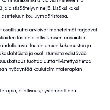
27. Kommunikointia arvioivia menetelmiä
13 ja aistisäätelyyn neljä. Lisäksi kaksi
en asetteluun kouluympäristössä.
 osallisuutta arvioivat menetelmät tarjoavat
tiaiden lasten osallistumisen arviointiin.
ahdollistavat lasten omien kokemusten ja
kaslähtöistä ja osallistumista edistävää
uskatsaus tuottaa uutta tiivistettyä tietoa
idaan hyödyntää koulutoimintaterapian
terapia, osallisuus, systemaattinen