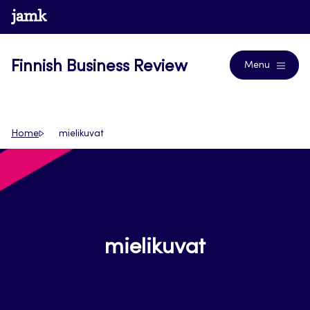
Skip
www.jamk.fi
Journals
to
content
Finnish Business Review
Menu
Home
mielikuvat
mielikuvat