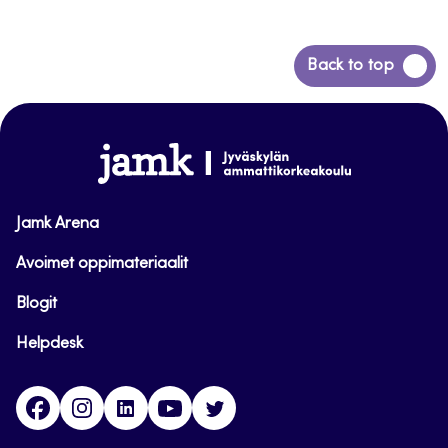
Back
Back to top
to
top
www.jamk.fi
Jamk Arena
Avoimet oppimateriaalit
Blogit
Helpdesk
Facebook
Instagram
LinkedIn
Youtube
Twitter