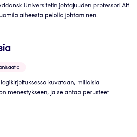
dansk Universitetin johtajuuden professori Alf
Tuomila aiheesta pelolla johtaminen.
sia
anisaatio
 Blogikirjoituksessa kuvataan, millaisia
ation menestykseen, ja se antaa perusteet