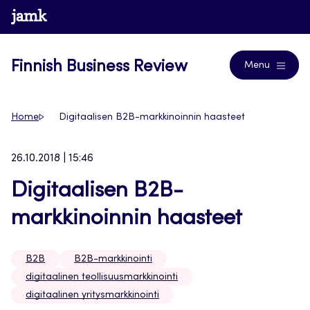
Skip
www.jamk.fi
Journals
to
content
Finnish Business Review
Menu
Home
Digitaalisen B2B-markkinoinnin haasteet
26.10.2018 | 15:46
Digitaalisen B2B-
markkinoinnin haasteet
B2B
B2B-markkinointi
digitaalinen teollisuusmarkkinointi
digitaalinen yritysmarkkinointi