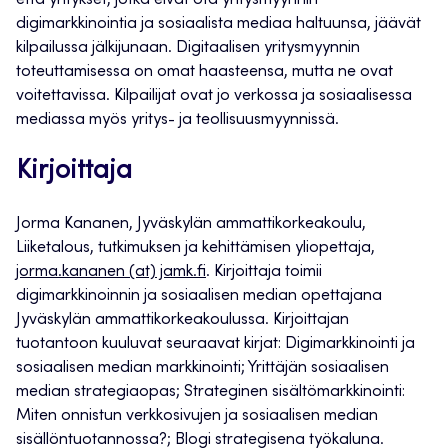
että yritykset, jotka eivät ota yritysmyynnin
digimarkkinointia ja sosiaalista mediaa haltuunsa, jäävät
kilpailussa jälkijunaan. Digitaalisen yritysmyynnin
toteuttamisessa on omat haasteensa, mutta ne ovat
voitettavissa. Kilpailijat ovat jo verkossa ja sosiaalisessa
mediassa myös yritys- ja teollisuusmyynnissä.
Kirjoittaja
Jorma Kananen, Jyväskylän ammattikorkeakoulu,
Liiketalous, tutkimuksen ja kehittämisen yliopettaja,
jorma.kananen (at) jamk.fi
. Kirjoittaja toimii
digimarkkinoinnin ja sosiaalisen median opettajana
Jyväskylän ammattikorkeakoulussa. Kirjoittajan
tuotantoon kuuluvat seuraavat kirjat: Digimarkkinointi ja
sosiaalisen median markkinointi; Yrittäjän sosiaalisen
median strategiaopas; Strateginen sisältömarkkinointi:
Miten onnistun verkkosivujen ja sosiaalisen median
sisällöntuotannossa?; Blogi strategisena työkaluna.