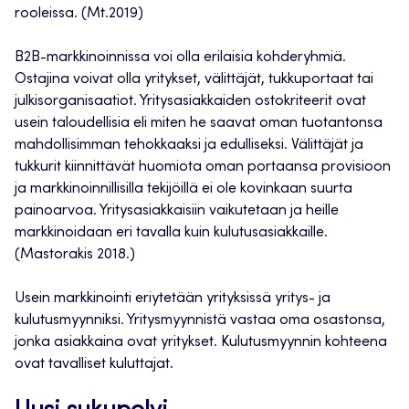
rooleissa. (Mt.2019)
B2B-markkinoinnissa voi olla erilaisia kohderyhmiä.
Ostajina voivat olla yritykset, välittäjät, tukkuportaat tai
julkisorganisaatiot. Yritysasiakkaiden ostokriteerit ovat
usein taloudellisia eli miten he saavat oman tuotantonsa
mahdollisimman tehokkaaksi ja edulliseksi. Välittäjät ja
tukkurit kiinnittävät huomiota oman portaansa provisioon
ja markkinoinnillisilla tekijöillä ei ole kovinkaan suurta
painoarvoa. Yritysasiakkaisiin vaikutetaan ja heille
markkinoidaan eri tavalla kuin kulutusasiakkaille.
(Mastorakis 2018.)
Usein markkinointi eriytetään yrityksissä yritys- ja
kulutusmyynniksi. Yritysmyynnistä vastaa oma osastonsa,
jonka asiakkaina ovat yritykset. Kulutusmyynnin kohteena
ovat tavalliset kuluttajat.