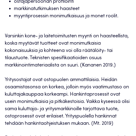
ostajapersoonan profilointi
markkinatutkimuksen haasteet
myyntiprosessin monimutkaisuus ja monet roolit.
Varsinkin kone- ja laitetoimitusten myynti on haasteellista,
koska myytävät tuotteet ovat monimutkaisia
kokonaisuuksia ja kohteena voi olla räätälöity- tai
tilaustuote. Teknisten spesifikaatioiden osuus
markkinointimateriaalista on suuri. (Kananen 2019.)
Yritysostajat ovat ostopuolen ammattilaisia. Heidän
osaamistasonsa on korkea, jolloin myös vaatimustaso on
kuluttajakauppaa korkeampi. Hankintaprosessit ovat
usein monimutkaisia ja pitkäkestoisia. Vaikka kyseessä olisi
sama kuluttaja- ja yritysmarkkinoille tarjottava tuote,
ostoprosessit ovat erilaiset. Yrityspuolella hankinnat
tehdään hankintaohjeistuksen mukaan. (Mt. 2019)