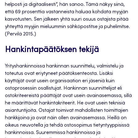
helposti ja digitaalisesti”, hän sanoo. Tämä näkyy siinä,
että 69 prosenttia vastanneista haluaa kohdata myyjän
kasvotusten. Sen jälkeen yhtä suuri osuus ostajista pitää
yhteyttä myyjiin mieluummin sähköpostitse ja puhelimitse.
(Pervilä 2015.)
Hankintapäätöksen tekijä
Yrityshankinnoissa hankinnan suunnittelu, valmistelu ja
toteutus ovat eriytyneet päätöksenteosta. Lisäksi
käyttäjät ovat usein organisaation eri jäseniä kuin
ostoprosessiin osallistujat. Hankinnan suunnittelijat eli
ostokriteereistä päättäjät ovat usein avainasemassa, sillä
he määrittävät hankintakriteerit. He ovat usein teknisiä
asiantuntijoita. Ostajat toimivat mahdollisten toimittajien
hankkijoina ja ovat näin ollen avainasemassa. Heillä on
oikeus neuvotella ja tehdä ostosopimus tietyntyyppisissä
hankinnoissa. Suuremmissa hankinnoissa ja