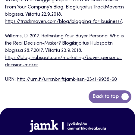
White, R. N.d. Blogging Report: How to Drive Results
From Your Company’s Blog. Blogikirjoitus TrackMaven:n
blogissa. Viitattu 22.9.2018.
https://trackmaven.com/blog/blogging-for-business/
.
Williams, D. 2017. Rethinking Your Buyer Persona: Who is
the Real Decision-Maker? Blogikirjoitus Hubspot:n
blogissa 28.7.2017. Viitattu 23.9.2018.
https://blog.hubspot.com/marketing/buyer-persona-
decision-maker
.
URN:
http://urn.fi/urn:nbn:fi:jamk-issn-2341-9938-60
Back
Back to top
to
top
www.jamk.fi