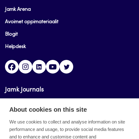
Jamk Arena
Avoimet oppimateriaalit
Blogit
Helpdesk
Facebook
Instagram
LinkedIn
Youtube
Twitter
Jamk Journals
Jamk Journals support teaching and research,
About cookies on this site
development and innovation activities.
We use cookies to collect and analyse information on site
performance and usage, to provide social media features
About the site
and to enhance and customise content and