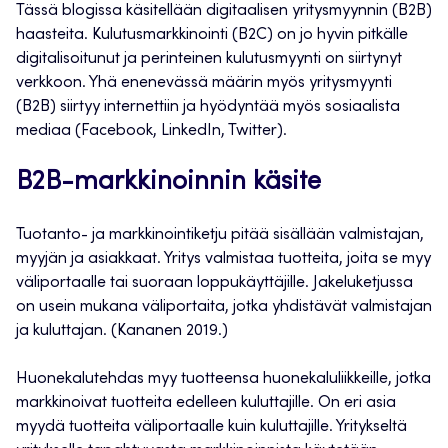
Tässä blogissa käsitellään digitaalisen yritysmyynnin (B2B)
haasteita. Kulutusmarkkinointi (B2C) on jo hyvin pitkälle
digitalisoitunut ja perinteinen kulutusmyynti on siirtynyt
verkkoon. Yhä enenevässä määrin myös yritysmyynti
(B2B) siirtyy internettiin ja hyödyntää myös sosiaalista
mediaa (Facebook, LinkedIn, Twitter).
B2B-markkinoinnin käsite
Tuotanto- ja markkinointiketju pitää sisällään valmistajan,
myyjän ja asiakkaat. Yritys valmistaa tuotteita, joita se myy
väliportaalle tai suoraan loppukäyttäjille. Jakeluketjussa
on usein mukana väliportaita, jotka yhdistävät valmistajan
ja kuluttajan. (Kananen 2019.)
Huonekalutehdas myy tuotteensa huonekaluliikkeille, jotka
markkinoivat tuotteita edelleen kuluttajille. On eri asia
myydä tuotteita väliportaalle kuin kuluttajille. Yritykseltä