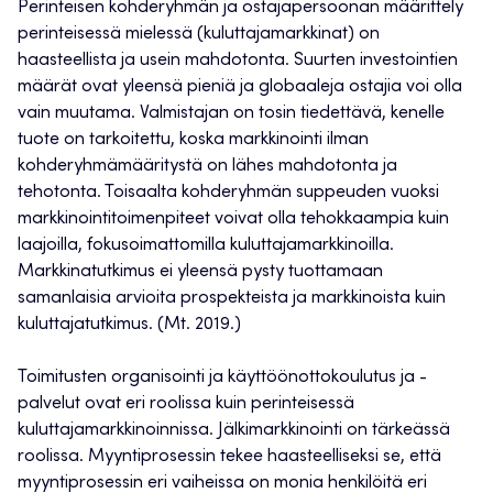
Perinteisen kohderyhmän ja ostajapersoonan määrittely
perinteisessä mielessä (kuluttajamarkkinat) on
haasteellista ja usein mahdotonta. Suurten investointien
määrät ovat yleensä pieniä ja globaaleja ostajia voi olla
vain muutama. Valmistajan on tosin tiedettävä, kenelle
tuote on tarkoitettu, koska markkinointi ilman
kohderyhmämääritystä on lähes mahdotonta ja
tehotonta. Toisaalta kohderyhmän suppeuden vuoksi
markkinointitoimenpiteet voivat olla tehokkaampia kuin
laajoilla, fokusoimattomilla kuluttajamarkkinoilla.
Markkinatutkimus ei yleensä pysty tuottamaan
samanlaisia arvioita prospekteista ja markkinoista kuin
kuluttajatutkimus. (Mt. 2019.)
Toimitusten organisointi ja käyttöönottokoulutus ja -
palvelut ovat eri roolissa kuin perinteisessä
kuluttajamarkkinoinnissa. Jälkimarkkinointi on tärkeässä
roolissa. Myyntiprosessin tekee haasteelliseksi se, että
myyntiprosessin eri vaiheissa on monia henkilöitä eri