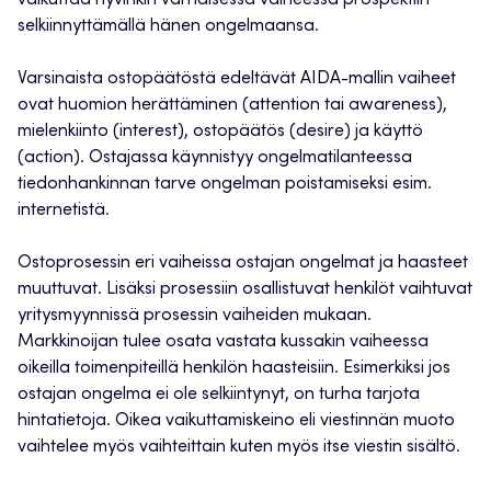
vaikuttaa hyvinkin varhaisessa vaiheessa prospektiin
selkiinnyttämällä hänen ongelmaansa.
Varsinaista ostopäätöstä edeltävät AIDA-mallin vaiheet
ovat huomion herättäminen (attention tai awareness),
mielenkiinto (interest), ostopäätös (desire) ja käyttö
(action). Ostajassa käynnistyy ongelmatilanteessa
tiedonhankinnan tarve ongelman poistamiseksi esim.
internetistä.
Ostoprosessin eri vaiheissa ostajan ongelmat ja haasteet
muuttuvat. Lisäksi prosessiin osallistuvat henkilöt vaihtuvat
yritysmyynnissä prosessin vaiheiden mukaan.
Markkinoijan tulee osata vastata kussakin vaiheessa
oikeilla toimenpiteillä henkilön haasteisiin. Esimerkiksi jos
ostajan ongelma ei ole selkiintynyt, on turha tarjota
hintatietoja. Oikea vaikuttamiskeino eli viestinnän muoto
vaihtelee myös vaihteittain kuten myös itse viestin sisältö.