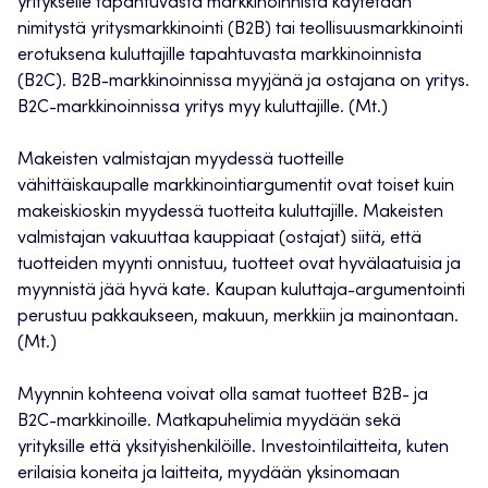
yritykselle tapahtuvasta markkinoinnista käytetään
nimitystä yritysmarkkinointi (B2B) tai teollisuusmarkkinointi
erotuksena kuluttajille tapahtuvasta markkinoinnista
(B2C). B2B-markkinoinnissa myyjänä ja ostajana on yritys.
B2C-markkinoinnissa yritys myy kuluttajille. (Mt.)
Makeisten valmistajan myydessä tuotteille
vähittäiskaupalle markkinointiargumentit ovat toiset kuin
makeiskioskin myydessä tuotteita kuluttajille. Makeisten
valmistajan vakuuttaa kauppiaat (ostajat) siitä, että
tuotteiden myynti onnistuu, tuotteet ovat hyvälaatuisia ja
myynnistä jää hyvä kate. Kaupan kuluttaja-argumentointi
perustuu pakkaukseen, makuun, merkkiin ja mainontaan.
(Mt.)
Myynnin kohteena voivat olla samat tuotteet B2B- ja
B2C-markkinoille. Matkapuhelimia myydään sekä
yrityksille että yksityishenkilöille. Investointilaitteita, kuten
erilaisia koneita ja laitteita, myydään yksinomaan