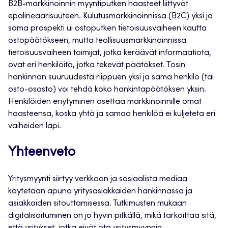
B2B-markkinoinnin myyntiputken haasteet liittyvät
epälineaarisuuteen. Kulutusmarkkinoinnissa (B2C) yksi ja
sama prospekti ui ostoputken tietoisuusvaiheen kautta
ostopäätökseen, mutta teollisuusmarkkinoinnissa
tietoisuusvaiheen toimijat, jotka keräävät informaatiota,
ovat eri henkilöitä, jotka tekevät päätökset. Tosin
hankinnan suuruudesta riippuen yksi ja sama henkilö (tai
osto-osasto) voi tehdä koko hankintapäätöksen yksin.
Henkilöiden eriytyminen asettaa markkinoinnille omat
haasteensa, koska yhtä ja samaa henkilöä ei kuljeteta eri
vaiheiden läpi.
Yhteenveto
Yritysmyynti siirtyy verkkoon ja sosiaalista mediaa
käytetään apuna yritysasiakkaiden hankinnassa ja
asiakkaiden sitouttamisessa. Tutkimusten mukaan
digitalisoituminen on jo hyvin pitkällä, mikä tarkoittaa sitä,