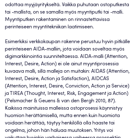
odottaa myyjäyritykseltä. Vaikka puhutaan ostoputkesta
tai -mallista, on se samalla myös myyntiputki tai -malli.
Myyntiputken rakentaminen on rinnastettavissa
perinteiseen myyntitekniikan laatimiseen.
Esimerkiksi verkkokaupan rakenne perustuu hyvin pitkälle
perinteiseen AIDA-malliin, jota voidaan soveltaa myös
digimarkkinointia suunniteltaessa. AIDA-malli (Attention,
Interest, Desire, Action) ei ole ainut myyntiprosessia
kuvaava malli, sillä malleja on muitakin: AIDAS (Attention,
Interest, Desire, Action ja Satisfaction), AIDCAS
(Attention, Interest, Desire, Conviction, Action ja Service)
ja TIREA (Thought, Interest, Risk, Engagement ja Action)
(Pelsmacher & Geuens & van den Bergh 2010, 87).
Kaikissa mainituissa malleissa ostoprosessi käynnistyy
huomion herättämisellä, mutta ennen kuin huomiota
voidaan herättää, täytyy henkilöllä olla haaste tai
ongelma, johon hän haluaa muutoksen. Yritys voi