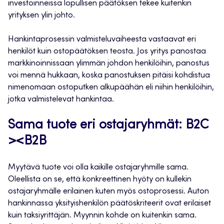
investoinneissa lopullisen päätöksen tekee kuitenkin
yrityksen ylin johto.
Hankintaprosessin valmisteluvaiheesta vastaavat eri
henkilöt kuin ostopäätöksen teosta. Jos yritys panostaa
markkinoinnissaan ylimmän johdon henkilöihin, panostus
voi mennä hukkaan, koska panostuksen pitäisi kohdistua
nimenomaan ostoputken alkupäähän eli niihin henkilöihin,
jotka valmistelevat hankintaa.
Sama tuote eri ostajaryhmät: B2C
><B2B
Myytävä tuote voi olla kaikille ostajaryhmille sama.
Oleellista on se, että konkreettinen hyöty on kullekin
ostajaryhmälle erilainen kuten myös ostoprosessi. Auton
hankinnassa yksityishenkilön päätöskriteerit ovat erilaiset
kuin taksiyrittäjän. Myynnin kohde on kuitenkin sama.