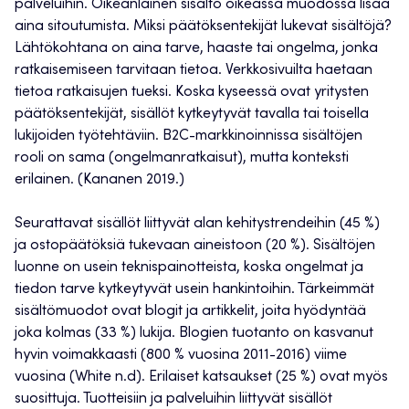
palveluihin. Oikeanlainen sisältö oikeassa muodossa lisää
aina sitoutumista. Miksi päätöksentekijät lukevat sisältöjä?
Lähtökohtana on aina tarve, haaste tai ongelma, jonka
ratkaisemiseen tarvitaan tietoa. Verkkosivuilta haetaan
tietoa ratkaisujen tueksi. Koska kyseessä ovat yritysten
päätöksentekijät, sisällöt kytkeytyvät tavalla tai toisella
lukijoiden työtehtäviin. B2C-markkinoinnissa sisältöjen
rooli on sama (ongelmanratkaisut), mutta konteksti
erilainen. (Kananen 2019.)
Seurattavat sisällöt liittyvät alan kehitystrendeihin (45 %)
ja ostopäätöksiä tukevaan aineistoon (20 %). Sisältöjen
luonne on usein teknispainotteista, koska ongelmat ja
tiedon tarve kytkeytyvät usein hankintoihin. Tärkeimmät
sisältömuodot ovat blogit ja artikkelit, joita hyödyntää
joka kolmas (33 %) lukija. Blogien tuotanto on kasvanut
hyvin voimakkaasti (800 % vuosina 2011-2016) viime
vuosina (White n.d). Erilaiset katsaukset (25 %) ovat myös
suosittuja. Tuotteisiin ja palveluihin liittyvät sisällöt