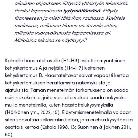
aikuisten ohjaukseen liittyvää yhteistyön tekemistä.
Poistut tapaamisesta
tyytymättömänä
. Eläydy
tilanteeseen ja mieti tätä ihan rauhassa. Kuvittele
mielessäsi, millainen tilanne on. Kuvaile sitten,
millaista vuorovaikutusta tapaamisessa oli.
Millaisina tekoina se näyttäytyi?
Kolmelle haastateltavalle (H1-H3) esitettiin myönteinen
kehyskertomus A ja neljälle (H4-H7) kielteinen
kehyskertomus B. Haastateltavat saivat vapaasti kertoa
kehyskertomuksen herättämistä näkemyksistä ja
ajatuksista. Tämän menetelmän tarkoituksena on saada
esiin näkökulmia, joita voisi olla vaikea saada näkyväksi
muilla menetelmillä, kuten haastattelukysymyksillä
(Härkönen ym., 2022, 15). Eläytymismenetelmällä voidaan
siten saavuttaa sellaistakin tietoa, jota ei ehkä kysyttäessä
osattaisi kertoa (Eskola 1998, 13; Suoninen & Jokinen 2011,
60).