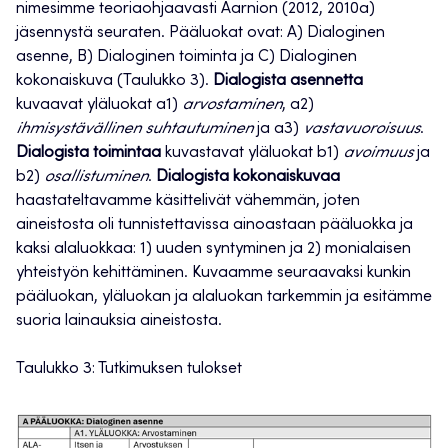
nimesimme teoriaohjaavasti Aarnion (2012, 2010a)
jäsennystä seuraten. Pääluokat ovat: A) Dialoginen
asenne, B) Dialoginen toiminta ja C) Dialoginen
kokonaiskuva (Taulukko 3).
Dialogista asennetta
kuvaavat yläluokat a1)
arvostaminen
, a2)
ihmisystävällinen
suhtautuminen
ja a3)
vastavuoroisuus
.
Dialogista toimintaa
kuvastavat yläluokat b1)
avoimuus
ja
b2)
osallistuminen
.
Dialogista kokonaiskuvaa
haastateltavamme käsittelivät vähemmän, joten
aineistosta oli tunnistettavissa ainoastaan pääluokka ja
kaksi alaluokkaa: 1) uuden syntyminen ja 2) monialaisen
yhteistyön kehittäminen. Kuvaamme seuraavaksi kunkin
pääluokan, yläluokan ja alaluokan tarkemmin ja esitämme
suoria lainauksia aineistosta.
Taulukko 3: Tutkimuksen tulokset