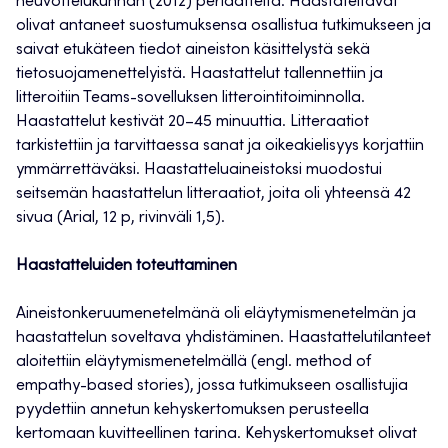
neuvottelukunnan (2012) periaatteita. Haastateltavat
olivat antaneet suostumuksensa osallistua tutkimukseen ja
saivat etukäteen tiedot aineiston käsittelystä sekä
tietosuojamenettelyistä. Haastattelut tallennettiin ja
litteroitiin Teams-sovelluksen litterointitoiminnolla.
Haastattelut kestivät 20–45 minuuttia. Litteraatiot
tarkistettiin ja tarvittaessa sanat ja oikeakielisyys korjattiin
ymmärrettäväksi. Haastatteluaineistoksi muodostui
seitsemän haastattelun litteraatiot, joita oli yhteensä 42
sivua (Arial, 12 p, rivinväli 1,5).
Haastatteluiden toteuttaminen
Aineistonkeruumenetelmänä oli eläytymismenetelmän ja
haastattelun soveltava yhdistäminen. Haastattelutilanteet
aloitettiin eläytymismenetelmällä (engl. method of
empathy-based stories), jossa tutkimukseen osallistujia
pyydettiin annetun kehyskertomuksen perusteella
kertomaan kuvitteellinen tarina. Kehyskertomukset olivat