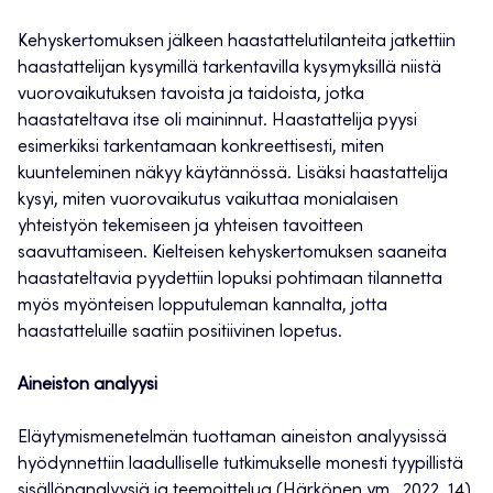
Kehyskertomuksen jälkeen haastattelutilanteita jatkettiin
haastattelijan kysymillä tarkentavilla kysymyksillä niistä
vuorovaikutuksen tavoista ja taidoista, jotka
haastateltava itse oli maininnut. Haastattelija pyysi
esimerkiksi tarkentamaan konkreettisesti, miten
kuunteleminen näkyy käytännössä. Lisäksi haastattelija
kysyi, miten vuorovaikutus vaikuttaa monialaisen
yhteistyön tekemiseen ja yhteisen tavoitteen
saavuttamiseen. Kielteisen kehyskertomuksen saaneita
haastateltavia pyydettiin lopuksi pohtimaan tilannetta
myös myönteisen lopputuleman kannalta, jotta
haastatteluille saatiin positiivinen lopetus.
Aineiston analyysi
Eläytymismenetelmän tuottaman aineiston analyysissä
hyödynnettiin laadulliselle tutkimukselle monesti tyypillistä
sisällönanalyysiä ja teemoittelua (
Härkönen ym., 2022, 14
).