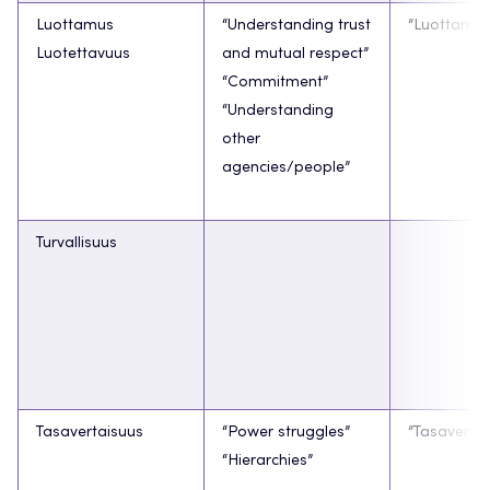
Luottamus
“Understanding trust
”Luottamus
Luotettavuus
and mutual respect”
“Commitment”
“Understanding
other
agencies/people”
Turvallisuus
Tasavertaisuus
“Power struggles”
”Tasavertai
“Hierarchies”