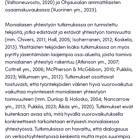
(Valtioneuvosto, 2020) ja Ohjausalan ammattilaisten
osaamiskuvauksissa (Vuorinen ym., 2023).
Monialaisen yhteistyön tutkimuksissa on tunnistettu
tekijöitä, jotka edistävät ja estävät yhteistyön toimivuutta
(mm. Chivers, 2011; Hall, 2005; Isoherranen, 2012; Koskela,
2013). Yksittäisten tekijöiden lisäksi tutkimuksissa on myös
pyritty jäsentämään laajempia osa-alueita, joista toimiva
monialainen yhteistyö rakentuu (Atkinson ym., 2007;
Cottrell ym., 2006; McPherson & McGibbon, 2010; Pukkila,
2023; Willumsen ym., 2012). Tutkimukset osoittavat
toistuvasti, että työntekijöiden välinen hyvä vuorovaikutus
vaikuttaa myönteisesti monialaisen yhteistyön
toimivuuteen (mm. Dunlop & Holosko, 2004; Nancarrow
ym., 2013; Pukkila, 2023; Äikäs ym., 2020). Tutkimukset eivät
kuitenkaan avaa sitä, mitä hyvällä vuorovaikutuksella
konkreettisesti tarkoitetaan erityisesti monialaisessa
yhteistyössä. Tutkimuksissa on havaittu, että dialogisuus
on verkostoyhteistyössä keskeistä mutta myös suurimpia