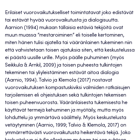
Erilaiset vuorovaikutukselliset toimintatavat joko edistävät
tai estävät hyvää vuorovaikutusta ja dialogisuutta.
Aarnion (1994) mukaan tällaisia estäviä tekijöitä ovat
muun muassa ”mestaroiminen” eli toiselle kertominen,
miten hänen tulisi ajatella tai vääränlainen tukeminen niin
että vahvistetaan toisen ajatuksia siten, että keskustelussa
ei päästä uusille urille. Myös päälle puhuminen (myös
Seikkula & Arnkil, 2009) ja toisen puheesta tulkintojen
tekeminen tai yliyleistäminen estävät aitoa dialogia
(Aarnio, 1994). Talvio ja Klemola (2017) nostavat
vuorovaikutuksen kompastuskiviksi valmiiden ratkaisujen
tarjoilemisen eli ohjeistuksen sekä tulkintojen tekemisen
toisen puheenvuorosta. Vääränlaisesta tukemisesta he
käyttävät termejä kehuminen ja myötäily, mutta myös
lohduttelu ja ymmärtävä säälittely. Myös keskustelusta
vetäytyminen (Aarnio, 1999; Talvio & Klemola, 2017) on
ymmärrettävästi vuorovaikutusta heikentävä tekijä. Joko