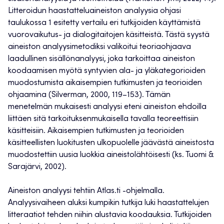
Litteroidun haastatteluaineiston analyysia ohjasi
taulukossa 1 esitetty vertailu eri tutkijoiden käyttämistä
vuorovaikutus- ja dialogitaitojen käsitteistä. Tästä syystä
aineiston analyysimetodiksi valikoitui teoriaohjaava
laadullinen sisällönanalyysi, joka tarkoittaa aineiston
koodaamisen myötä syntyvien ala- ja yläkategorioiden
muodostumista aikaisempien tutkimusten ja teorioiden
ohjaamina (Silverman, 2000, 119–153). Tämän
menetelmän mukaisesti analyysi eteni aineiston ehdoilla
liittäen sitä tarkoituksenmukaisella tavalla teoreettisiin
käsitteisiin. Aikaisempien tutkimusten ja teorioiden
käsitteellisten luokitusten ulkopuolelle jäävästä aineistosta
muodostettiin uusia luokkia aineistolähtöisesti (ks. Tuomi &
Sarajärvi, 2002).
Aineiston analyysi tehtiin Atlas.ti -ohjelmalla.
Analyysivaiheen aluksi kumpikin tutkija luki haastattelujen
litteraatiot tehden niihin alustavia koodauksia. Tutkijoiden