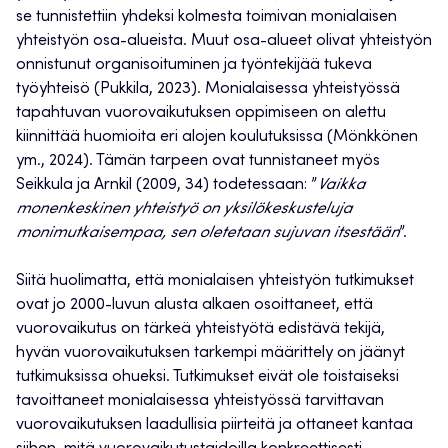
se tunnistettiin yhdeksi kolmesta toimivan monialaisen
yhteistyön osa-alueista. Muut osa-alueet olivat yhteistyön
onnistunut organisoituminen ja työntekijää tukeva
työyhteisö (Pukkila, 2023). Monialaisessa yhteistyössä
tapahtuvan vuorovaikutuksen oppimiseen on alettu
kiinnittää huomioita eri alojen koulutuksissa (Mönkkönen
ym., 2024). Tämän tarpeen ovat tunnistaneet myös
Seikkula ja Arnkil (2009, 34) todetessaan: ”
Vaikka
monenkeskinen yhteistyö on yksilökeskusteluja
monimutkaisempaa, sen oletetaan sujuvan itsestään
”.
Siitä huolimatta, että monialaisen yhteistyön tutkimukset
ovat jo 2000-luvun alusta alkaen osoittaneet, että
vuorovaikutus on tärkeä yhteistyötä edistävä tekijä,
hyvän vuorovaikutuksen tarkempi määrittely on jäänyt
tutkimuksissa ohueksi. Tutkimukset eivät ole toistaiseksi
tavoittaneet monialaisessa yhteistyössä tarvittavan
vuorovaikutuksen laadullisia piirteitä ja ottaneet kantaa