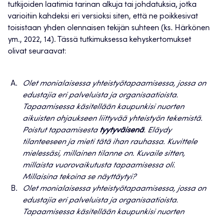
tutkijoiden laatimia tarinan alkuja tai johdatuksia, jotka
varioitiin kahdeksi eri versioksi siten, että ne poikkesivat
toisistaan yhden olennaisen tekijän suhteen (ks. Härkönen
ym., 2022, 14). Tässä tutkimuksessa kehyskertomukset
olivat seuraavat:
Olet monialaisessa yhteistyötapaamisessa, jossa on
edustajia eri palveluista ja organisaatioista.
Tapaamisessa käsitellään kaupunkisi nuorten
aikuisten ohjaukseen liittyvää yhteistyön tekemistä.
Poistut tapaamisesta
tyytyväisenä
. Eläydy
tilanteeseen ja mieti tätä ihan rauhassa. Kuvittele
mielessäsi, millainen tilanne on. Kuvaile sitten,
millaista vuorovaikutusta tapaamisessa oli.
Millaisina tekoina se näyttäytyi?
Olet monialaisessa yhteistyötapaamisessa, jossa on
edustajia eri palveluista ja organisaatioista.
Tapaamisessa käsitellään kaupunkisi nuorten