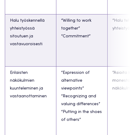
Halu työskennellä
“Willing to work
”Halu tehd
yhteistyössä
together”
yhteistyötä
sitoutuen ja
“Commitment”
vastavuoroisesti
Erilaisten
“Expression of
“Asioita käs
näkökulmien
alternative
monesta er
kuunteleminen ja
viewpoints”
näkökulmas
vastaanottaminen
“Recognizing and
valuing differences”
“Putting in the shoes
of others”