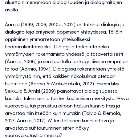
aluetta nimenomaan dialogisuuden ja dialogitaitojen
avulla.
Aarnio (1999; 2006; 2010a; 2012) on tutkinut dialogia ja
dialogitaitoja erityisesti oppimisen yhteydessä. Tällöin
oppiminen ymmärretään yhteisölliseksi
tiedonrakentamiseksi. Dialogilla tarkoitetaankin
ymmärryksen rakentamista yhdessä ja tasavertaisesti
(Aarnio, 2006) ja sen taustalla on kognitiivisen empatian
taitoa (Aarnio, 1994). Dialogissa rakennetaan yhteistä
ymmärrystä niin, että kaikkien näkökulmat otetaan
huomioon (Aarnio & Mäki-Hakola, 2012). Esimerkiksi
Seikkula & Arnkil (2009) painottavat dialogisudessa
kuulluksi tulemisen ja toisten kuulemisen merkitystä. Hyvä
vuorovaikutus perustuu aitoon haluun kunnioittaa ja
arvostaa niin itseään kuin muitakin (Talvio & Klemola,
2017; Aarnio, 2012). Miten tällainen kunnioittava ja
arvostava suhtautuminen sitten näkyy
vuorovaikutustilanteessa?