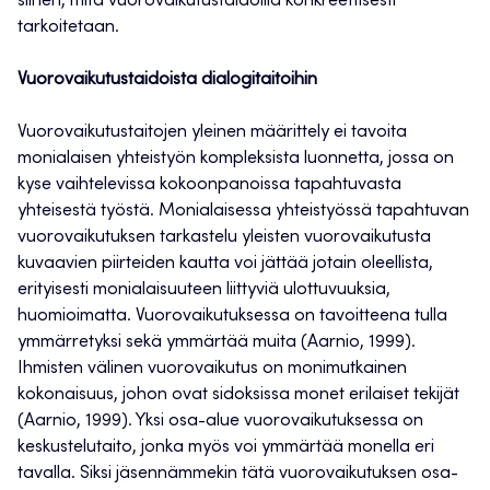
siihen, mitä vuorovaikutustaidoilla konkreettisesti
tarkoitetaan.
Vuorovaikutustaidoista dialogitaitoihin
Vuorovaikutustaitojen yleinen määrittely ei tavoita
monialaisen yhteistyön kompleksista luonnetta, jossa on
kyse vaihtelevissa kokoonpanoissa tapahtuvasta
yhteisestä työstä. Monialaisessa yhteistyössä tapahtuvan
vuorovaikutuksen tarkastelu yleisten vuorovaikutusta
kuvaavien piirteiden kautta voi jättää jotain oleellista,
erityisesti monialaisuuteen liittyviä ulottuvuuksia,
huomioimatta. Vuorovaikutuksessa on tavoitteena tulla
ymmärretyksi sekä ymmärtää muita (Aarnio, 1999).
Ihmisten välinen vuorovaikutus on monimutkainen
kokonaisuus, johon ovat sidoksissa monet erilaiset tekijät
(Aarnio, 1999). Yksi osa-alue vuorovaikutuksessa on
keskustelutaito, jonka myös voi ymmärtää monella eri
tavalla. Siksi jäsennämmekin tätä vuorovaikutuksen osa-