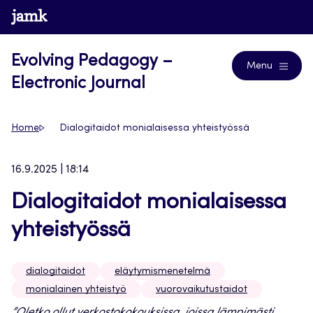
Skip
www.jamk.fi
Journals
to
content
Evolving Pedagogy –
Menu
Electronic Journal
Home
Dialogitaidot monialaisessa yhteistyössä
16.9.2025 | 18:14
Dialogitaidot monialaisessa
yhteistyössä
dialogitaidot
eläytymismenetelmä
monialainen yhteistyö
vuorovaikutustaidot
”Oletko ollut verkostokokouksissa, joissa lämpimästi