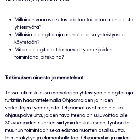
Millainen vuorovaikutus edistää tai estää monialaista
yhteistyötä?
Millaisia dialogitaitoja monialaisessa yhteistyössä
käytetään?
Miten dialogitaidot ilmenevät työntekijöiden
toimintana ja tekoina?
Tutkimuksen aineisto ja menetelmät
Tässä tutkimuksessa monialaisen yhteistyön dialogitaitoja
tutkittiin haastattelemalla Ohjaamoiden ja niiden
verkostojen työntekijöitä. Ohjaamot ovat monialaisia
ohjauspalveluita, joiden tavoitteena on sujuvoittaa alle
30-vuotiaiden nuorten siirtymiä koulutukseen, työhön tai
muuhun toimintaan sekä edistää nuorten osallisuutta,
toimintakykyä ja elämänhallintaa. Ohjaamoihin ja niiden