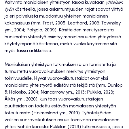
Vahvinta monialaisen yhteistyön tasoa kuvataan
yhteisen
työn
käsitteellä, jossa asiantuntijuuden rajat saavat ylittyä
ja eri palveluista muodostuu yhteinen monialainen
kokonaisuus (mm. Frost, 2005; Leathard, 2003; Townsley
ym., 2004; Pohjola, 2009). Käsitteiden merkityseroista
huolimatta yhteistyö esiintyy monialaisuuden yhteydessä
käytetyimpänä käsitteenä, minkä vuoksi käytämme sitä
myös tässä artikkelissa.
Monialaisen yhteistyön tutkimuksessa on tunnistettu ja
tunnustettu vuorovaikutuksen merkitys yhteistyön
toimivuudelle. Hyvät vuorovaikutustaidot ovat yksi
monialaista yhteistyötä edistävistä tekijöistä (mm. Dunlop
& Holosko, 2004; Nancarrow ym., 2013; Pukkila, 2023;
Äikäs ym., 2020), kun taas vuorovaikutustaitojen
puutteiden on todettu estävän monialaisen yhteistyön
toteutumista (Holmesland ym., 2010). Työntekijöiden
välisen vuorovaikutuksen osuus toimivaan monialaiseen
yhteistyöhön korostui Pukkilan (2023) tutkimuksessa, jossa