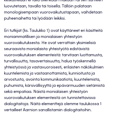
keskusteluun ei tulla ollenkaan mukaan tai sen suhteen
luovutetaan, tavalla tai toisella. Tällöin palataan
monologisempaan vuorovaikutustapaan, vaihdetaan
puheenaihetta tai lyödään leikiksi.
Eri tutkijat (ks. Taulukko 1) ovat käyttäneet eri käsitteitä
moniammatillisen ja monialaisen yhteistyön
vuorovaikutuksesta. He ovat verrattain yksimielisiä
seuraavista monialaista yhteistyötä edistävistä
vuorovaikutuksen elementeistä: tarvitaan luottamusta,
turvallisuutta, tasavertaisuutta, halua työskennellä
yhteistyössä ja vastavuoroisesti, erilaisten näkökulmien
kuuntelemista ja vastaanottamista, kunnioitusta ja
arvostusta, avointa kommunikaatiota, kuuntelemista,
puhumista, kärsivällisyyttä ja epävarmuuden sietämistä
sekä empatiaa. Näistä monialaisen yhteistyön
vuorovaikutuksen elementeistä on tunnistettavissa
dialogitaitoja. Näitä elementtejä olemme taulukossa 1
vertailleet Aarnion sanallistamiin dialogitaitoihin.