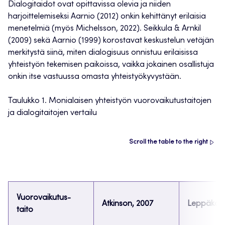
Dialogitaidot ovat opittavissa olevia ja niiden
harjoittelemiseksi Aarnio (2012) onkin kehittänyt erilaisia
menetelmiä (myös Michelsson, 2022). Seikkula & Arnkil
(2009) sekä Aarnio (1999) korostavat keskustelun vetäjän
merkitystä siinä, miten dialogisuus onnistuu erilaisissa
yhteistyön tekemisen paikoissa, vaikka jokainen osallistuja
onkin itse vastuussa omasta yhteistyökyvystään.
Taulukko 1. Monialaisen yhteistyön vuorovaikutustaitojen
ja dialogitaitojen vertailu
Scroll the table to the right
Vuorovaikutus-
Atkinson, 2007
Leppäkoski
taito