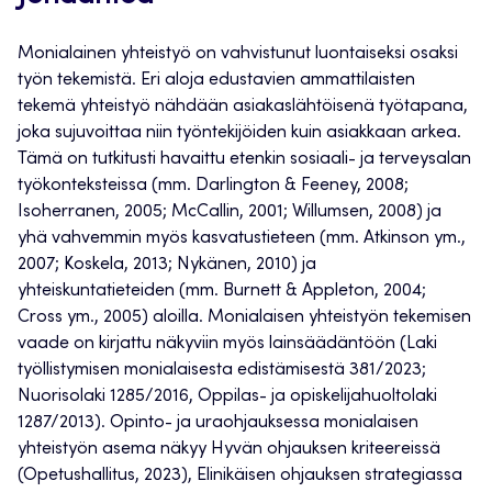
Monialainen yhteistyö on vahvistunut luontaiseksi osaksi
työn tekemistä. Eri aloja edustavien ammattilaisten
tekemä yhteistyö nähdään asiakaslähtöisenä työtapana,
joka sujuvoittaa niin työntekijöiden kuin asiakkaan arkea.
Tämä on tutkitusti havaittu etenkin sosiaali- ja terveysalan
työkonteksteissa (mm. Darlington & Feeney, 2008;
Isoherranen, 2005; McCallin, 2001; Willumsen, 2008) ja
yhä vahvemmin myös kasvatustieteen (mm. Atkinson ym.,
2007; Koskela, 2013; Nykänen, 2010) ja
yhteiskuntatieteiden (mm. Burnett & Appleton, 2004;
Cross ym., 2005) aloilla. Monialaisen yhteistyön tekemisen
vaade on kirjattu näkyviin myös lainsäädäntöön (Laki
työllistymisen monialaisesta edistämisestä 381/2023;
Nuorisolaki 1285/2016, Oppilas- ja opiskelijahuoltolaki
1287/2013). Opinto- ja uraohjauksessa monialaisen
yhteistyön asema näkyy Hyvän ohjauksen kriteereissä
(Opetushallitus, 2023), Elinikäisen ohjauksen strategiassa