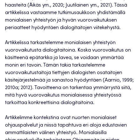
haasteita (Äikäs ym., 2020; Juutilainen ym., 2021). Tässä
artikkelissa vastaamme tutkimusaukkoon yhdistämällä
monialaisen yhteistyön ja hyvän vuorovaikutuksen
periaatteet hyödyntäen dialogitaitojen viitekehystä.
Artikkelissa tarkastelemme monialaisen yhteistyön
vuorovaikutusta dialogitaitoina. Koska vuorovaikutus on
käsitteenä epätarkka ja lavea, se voidaan ymmärtää
monin eri tavoin. Tämän takia tarkastelemme
vuorovaikutustaitoja tiettyjen dialogisten osataitojen
käsitejärjestelmää ja sanastoa hyödyntäen (Aarnio, 1999;
2010a; 2012). Tavoitteena on tarkentaa ymmärrystä siitä,
mitä hyvä vuorovaikutus monialaisessa yhteistyössä
tarkoittaa konkreettisina dialogitaitoina.
Artikkelimme kontekstina ovat nuorten monialaiset
ohjauspalvelut ja niissä tapahtuva eri aloja edustavien
ammattilaisten välinen yhteistyö. Monialaisilla