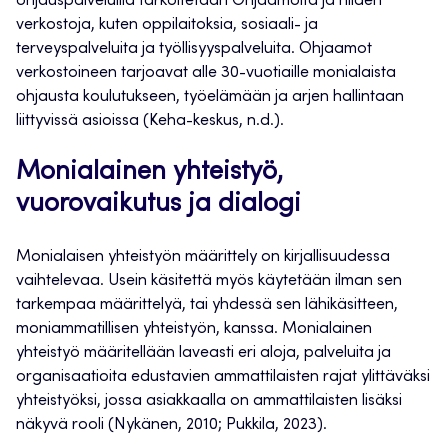
ohjauspalveluilla tarkoitetaan Ohjaamoita ja niiden
verkostoja, kuten oppilaitoksia, sosiaali- ja
terveyspalveluita ja työllisyyspalveluita. Ohjaamot
verkostoineen tarjoavat alle 30-vuotiaille monialaista
ohjausta koulutukseen, työelämään ja arjen hallintaan
liittyvissä asioissa (Keha-keskus, n.d.).
Monialainen yhteistyö,
vuorovaikutus ja dialogi
Monialaisen yhteistyön määrittely on kirjallisuudessa
vaihtelevaa. Usein käsitettä myös käytetään ilman sen
tarkempaa määrittelyä, tai yhdessä sen lähikäsitteen,
moniammatillisen yhteistyön, kanssa. Monialainen
yhteistyö määritellään laveasti eri aloja, palveluita ja
organisaatioita edustavien ammattilaisten rajat ylittäväksi
yhteistyöksi, jossa asiakkaalla on ammattilaisten lisäksi
näkyvä rooli (Nykänen, 2010; Pukkila, 2023).