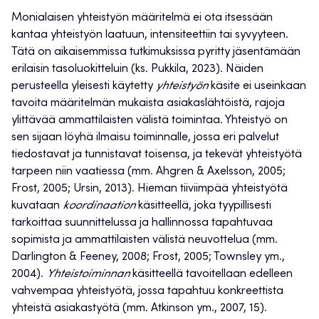
Monialaisen yhteistyön määritelmä ei ota itsessään
kantaa yhteistyön laatuun, intensiteettiin tai syvyyteen.
Tätä on aikaisemmissa tutkimuksissa pyritty jäsentämään
erilaisin tasoluokitteluin (ks. Pukkila, 2023). Näiden
perusteella yleisesti käytetty
yhteistyön
käsite ei useinkaan
tavoita määritelmän mukaista asiakaslähtöistä, rajoja
ylittävää ammattilaisten välistä toimintaa. Yhteistyö on
sen sijaan löyhä ilmaisu toiminnalle, jossa eri palvelut
tiedostavat ja tunnistavat toisensa, ja tekevät yhteistyötä
tarpeen niin vaatiessa (mm. Ahgren & Axelsson, 2005;
Frost, 2005; Ursin, 2013). Hieman tiiviimpää yhteistyötä
kuvataan
koordinaation
käsitteellä, joka tyypillisesti
tarkoittaa suunnittelussa ja hallinnossa tapahtuvaa
sopimista ja ammattilaisten välistä neuvottelua (mm.
Darlington & Feeney, 2008; Frost, 2005; Townsley ym.,
2004).
Yhteistoiminnan
käsitteellä tavoitellaan edelleen
vahvempaa yhteistyötä, jossa tapahtuu konkreettista
yhteistä asiakastyötä (mm. Atkinson ym., 2007, 15).