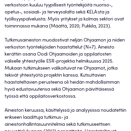
verkostoon kuuluu tyypillisesti työntekijöitä nuoriso-,
opetus-, sosiaali- ja terveysalalta sekä KELA:sta ja
työllisyyspalveluista. Myös yritykset ja kolmas sektori ovat
toiminnassa mukana (Määttä, 2020; Pukkila, 2023).
Tutkimusaineiston muodostivat neljän Ohjaamon ja niiden
verkoston työntekijöiden haastattelut (N=7). Aineisto
kerättiin osana Oodi Ohjaamoiden ja oppilaitosten
väliselle yhteistyölle ESR-projektia helmikuussa 2025.
Mukaan tutkimukseen valikoituivat ne Ohjaamot, jotka
tekivät yhteistyötä projektin kanssa. Kutsuttavien
haastateltavien perusteena oli heidän mahdollisimman
hyvä edustavuutensa sekä Ohjaamon päivittäisessä
työssä että oppilaitosverkostossa.
Aineiston keruussa, käsittelyssä ja analyysissa noudatettiin
erikseen laadittuja tutkimus- ja
aineistonhallintasuunnitelmia sekä tutkimuseettisen