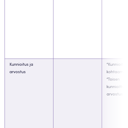
Kunnioitus ja
“Kunnioitta
arvostus
kohtaamin
“Toisen
kunnioittam
arvostus”