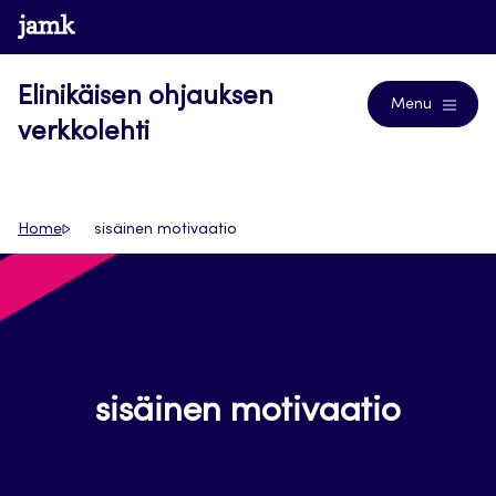
Siirry
www.jamk.fi
Journals
suoraan
sisältöön
Elinikäisen ohjauksen
Menu
verkkolehti
Home
sisäinen motivaatio
sisäinen motivaatio