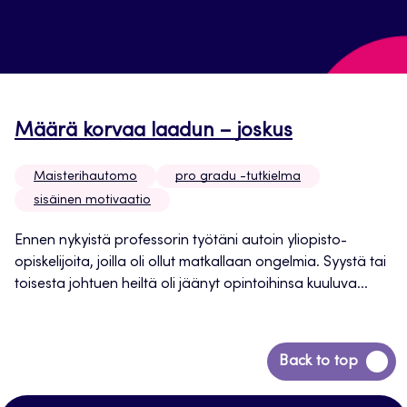
Määrä korvaa laadun – joskus
Maisterihautomo
pro gradu -tutkielma
sisäinen motivaatio
Ennen nykyistä professorin työtäni autoin yliopisto-
opiskelijoita, joilla oli ollut matkallaan ongelmia. Syystä tai
toisesta johtuen heiltä oli jäänyt opintoihinsa kuuluva...
Siirry
Back to top
takaisin
sivun