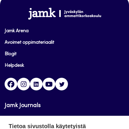
alkuun
www.jamk.fi
Jamk Arena
Avoimet oppimateriaalit
Blogit
Helpdesk
Facebook
Instagram
LinkedIn
Youtube
Twitter
Jamk Journals
Jamkin verkkolehdet ovat julkisia ja maksuttomasti
Tietoa sivustolla käytetyistä
luettavissa. Verkkolehtien tarkoituksena on tukea