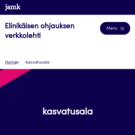
Siirry
www.jamk.fi
Journals
suoraan
sisältöön
Elinikäisen ohjauksen
Menu
verkkolehti
Home
kasvatusala
kasvatusala