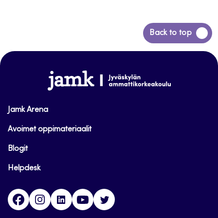
Siirry
Back to top
takaisin
sivun
alkuun
www.jamk.fi
Jamk Arena
Avoimet oppimateriaalit
Blogit
Helpdesk
Facebook
Instagram
LinkedIn
Youtube
Twitter