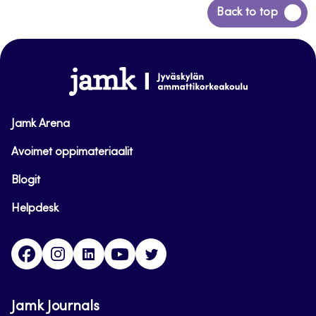
Siirry
Back to top
takaisin
sivun
alkuun
www.jamk.fi
Jamk Arena
Avoimet oppimateriaalit
Blogit
Helpdesk
Facebook
Instagram
LinkedIn
Youtube
Twitter
Jamk Journals