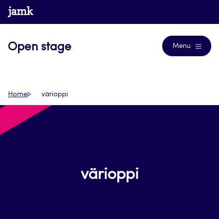
Siirry
www.jamk.fi
Journals
suoraan
sisältöön
Open stage
Menu
Home
värioppi
värioppi