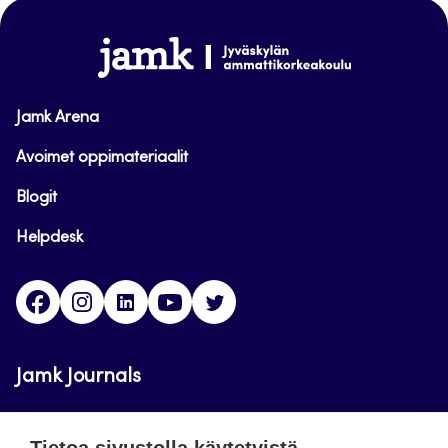
sivun
alkuun
www.jamk.fi
Jamk Arena
Avoimet oppimateriaalit
Blogit
Helpdesk
Facebook
Instagram
LinkedIn
Youtube
Twitter
Jamk Journals
Jamkin verkkolehdet ovat julkisia ja maksuttomasti