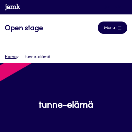
Siirry
www.jamk.fi
Journals
suoraan
sisältöön
Open stage
Menu
Home
tunne-elämä
tunne-elämä