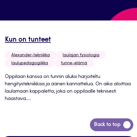
Kun on tunteet
Alexander-tekniikka
laulajan fysiologia
laulupedagogiikka
tunne-elämä
Oppilaan kanssa on tunnin aluksi harjoiteltu
hengitystekniikkaa ja äänen kannattelua. On aika aloittaa
laulamaan kappaletta, joka on oppilaalle teknisesti
haastava....
Siirry
Back to top
takaisin