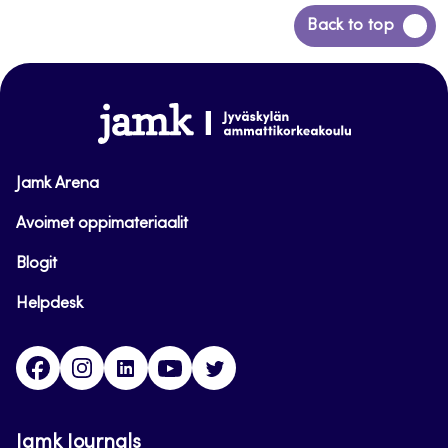
Siirry
Back to top
takaisin
sivun
alkuun
www.jamk.fi
Jamk Arena
Avoimet oppimateriaalit
Blogit
Helpdesk
Facebook
Instagram
LinkedIn
Youtube
Twitter
Jamk Journals