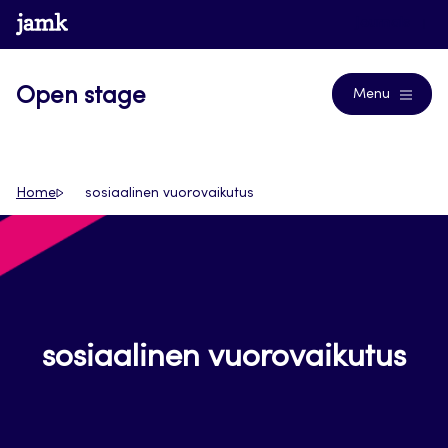
Siirry
www.jamk.fi
Journals
suoraan
sisältöön
Open stage
Menu
Home
sosiaalinen vuorovaikutus
sosiaalinen vuorovaikutus