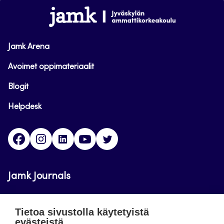
alkuun
www.jamk.fi
Jamk Arena
Avoimet oppimateriaalit
Blogit
Helpdesk
Facebook
Instagram
LinkedIn
Youtube
Twitter
Jamk Journals
Jamkin verkkolehdet ovat julkisia ja maksuttomasti
Tietoa sivustolla käytetyistä
luettavissa. Verkkolehtien tarkoituksena on tukea
evästeistä