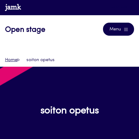
Siirry
www.jamk.fi
Journals
suoraan
sisältöön
Open stage
Menu
Home
soiton opetus
soiton opetus