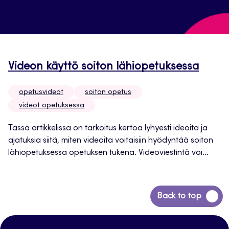
Videon käyttö soiton lähiopetuksessa
opetusvideot
soiton opetus
videot opetuksessa
Tässä artikkelissa on tarkoitus kertoa lyhyesti ideoita ja
ajatuksia siitä, miten videoita voitaisiin hyödyntää soiton
lähiopetuksessa opetuksen tukena. Videoviestintä voi...
Siirry
Back to top
takaisin
sivun