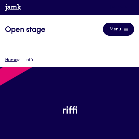
Siirry
www.jamk.fi
Journals
suoraan
sisältöön
Open stage
Menu
Home
riffi
riffi