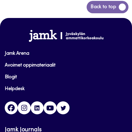
Siirry
Back to top
takaisin
sivun
alkuun
www.jamk.fi
Jamk Arena
Avoimet oppimateriaalit
Blogit
Helpdesk
Facebook
Instagram
LinkedIn
Youtube
Twitter
Jamk Journals