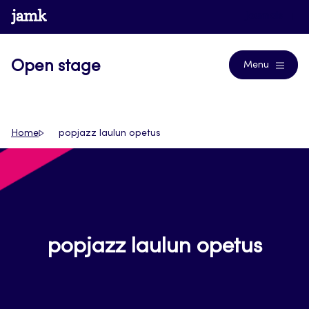
Siirry
www.jamk.fi
Journals
suoraan
sisältöön
Open stage
Menu
Home
popjazz laulun opetus
popjazz laulun opetus