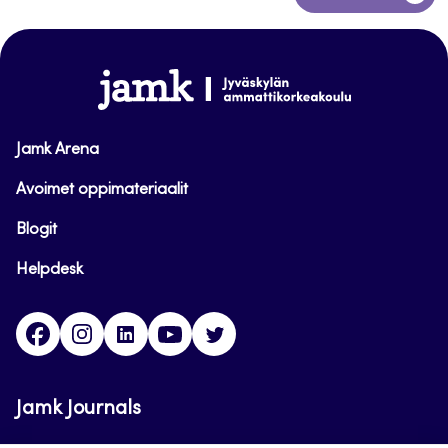
takaisin
sivun
alkuun
www.jamk.fi
Jamk Arena
Avoimet oppimateriaalit
Blogit
Helpdesk
Facebook
Instagram
LinkedIn
Youtube
Twitter
Jamk Journals