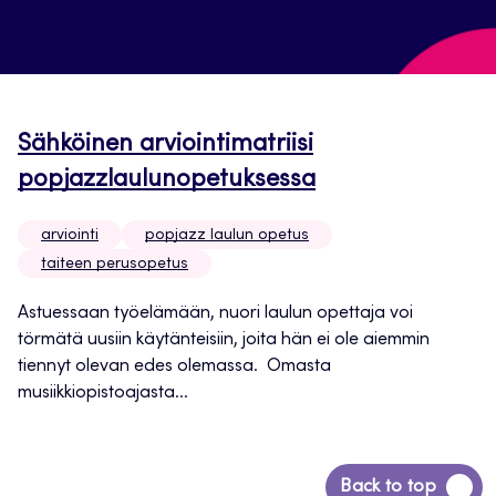
Sähköinen arviointimatriisi
popjazzlaulunopetuksessa
arviointi
popjazz laulun opetus
taiteen perusopetus
Astuessaan työelämään, nuori laulun opettaja voi
törmätä uusiin käytänteisiin, joita hän ei ole aiemmin
tiennyt olevan edes olemassa. Omasta
musiikkiopistoajasta...
Siirry
Back to top