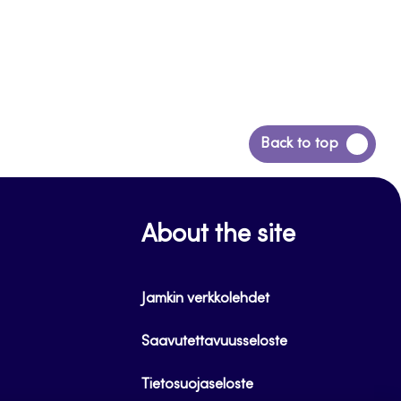
Siirry
Back to top
takaisin
sivun
alkuun
About the site
Jamkin verkkolehdet
Saavutettavuusseloste
Tietosuojaseloste