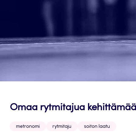
Omaa rytmitajua kehittämä
metronomi
rytmitaju
soiton laatu