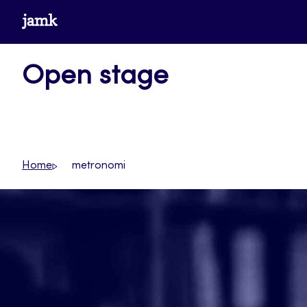
Siirry
www.jamk.fi
suoraan
sisältöön
Open stage
Home
metronomi