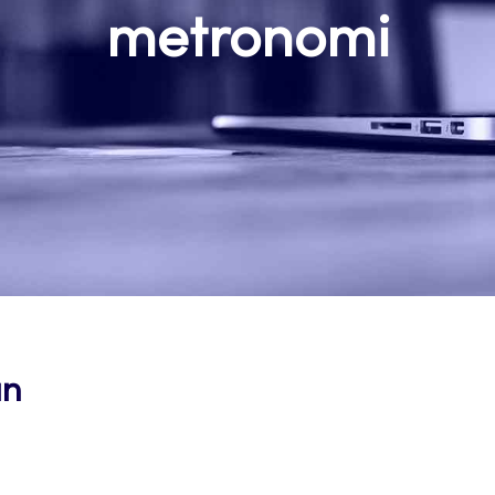
metronomi
än