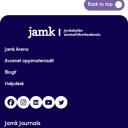
Siirry
Back to top
takaisin
sivun
alkuun
www.jamk.fi
Jamk Arena
Avoimet oppimateriaalit
Blogit
Helpdesk
Facebook
Instagram
LinkedIn
Youtube
Twitter
Jamk Journals