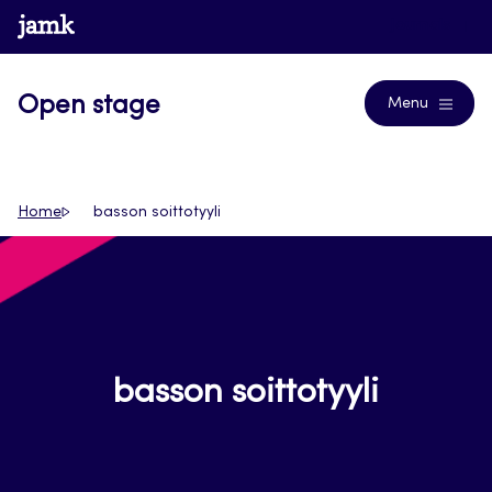
Siirry
www.jamk.fi
Journals
suoraan
sisältöön
Open stage
Menu
Home
basson soittotyyli
basson soittotyyli