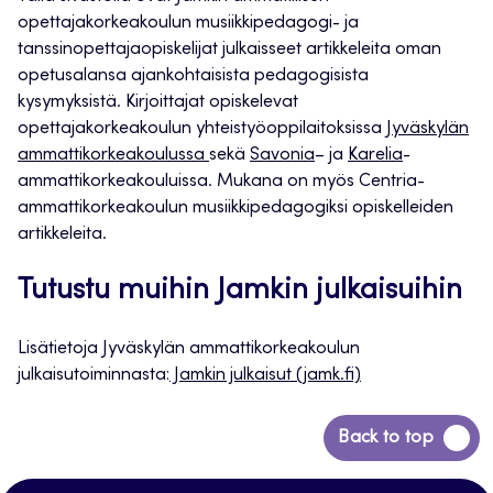
opettajakorkeakoulun musiikkipedagogi- ja
tanssinopettajaopiskelijat julkaisseet artikkeleita oman
opetusalansa ajankohtaisista pedagogisista
kysymyksistä. Kirjoittajat opiskelevat
opettajakorkeakoulun yhteistyöoppilaitoksissa
Jyväskylän
ammattikorkeakoulussa
sekä
Savonia
– ja
Karelia
-
ammattikorkeakouluissa. Mukana on myös Centria-
ammattikorkeakoulun musiikkipedagogiksi opiskelleiden
artikkeleita.
Tutustu muihin Jamkin julkaisuihin
Lisätietoja Jyväskylän ammattikorkeakoulun
julkaisutoiminnasta:
Jamkin julkaisut (jamk.fi)
Siirry
Back to top
takaisin
sivun