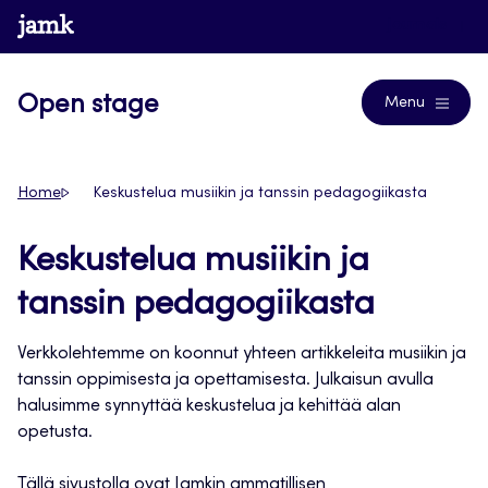
Siirry
www.jamk.fi
Journals
suoraan
sisältöön
Open stage
Menu
Home
Keskustelua musiikin ja tanssin pedagogiikasta
Keskustelua musiikin ja
tanssin pedagogiikasta
Verkkolehtemme on koonnut yhteen artikkeleita musiikin ja
tanssin oppimisesta ja opettamisesta. Julkaisun avulla
halusimme synnyttää keskustelua ja kehittää alan
opetusta.
Tällä sivustolla ovat Jamkin ammatillisen