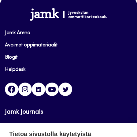
alkuun
www.jamk.fi
Jamk Arena
Avoimet oppimateriaalit
Blogit
Helpdesk
Facebook
Instagram
LinkedIn
Youtube
Twitter
Jamk Journals
Jamkin verkkolehdet ovat julkisia ja maksuttomasti
Tietoa sivustolla käytetyistä
luettavissa. Verkkolehtien tarkoituksena on tukea