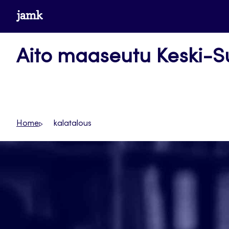
Siirry
www.jamk.fi
suoraan
sisältöön
Aito maaseutu Keski-
Home
kalatalous