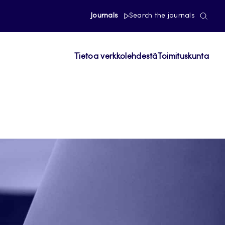
Journals
Search the journals
Tietoa verkkolehdestä
Toimituskunta