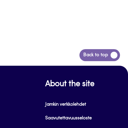
Siirry
Back to top
takaisin
sivun
alkuun
About the site
Jamkin verkkolehdet
Saavutettavuusseloste