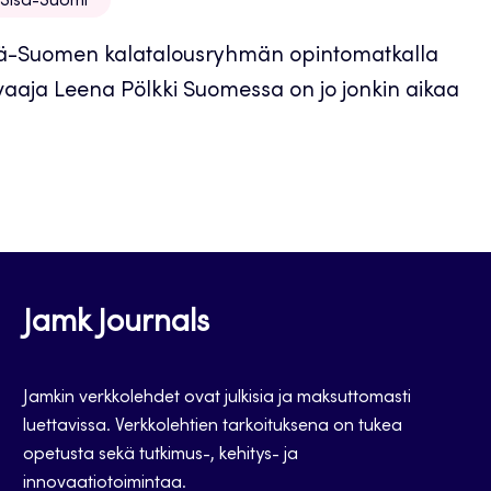
Sisä-Suomi
 Sisä-Suomen kalatalousryhmän opintomatkalla
uvaaja Leena Pölkki Suomessa on jo jonkin aikaa
Jamk Journals
Jamkin verkkolehdet ovat julkisia ja maksuttomasti
luettavissa. Verkkolehtien tarkoituksena on tukea
opetusta sekä tutkimus-, kehitys- ja
innovaatiotoimintaa.