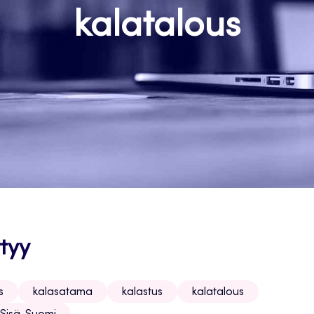
kalatalous
tyy
s
kalasatama
kalastus
kalatalous