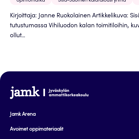
opintomatka
Sisä-Suomen kalatalousryhmä
Kirjoittaja: Janne Ruokolainen Artikkelikuva:
tutustumassa Vihiluodon kalan toimitiloihin, k
ollut...
www.jamk.fi
Jamk Arena
Avoimet oppimateriaalit