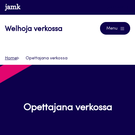
Siirry
www.jamk.fi
Journals
suoraan
sisältöön
Welhoja verkossa
Menu
Home
Opettajana verkossa
Opettajana verkossa