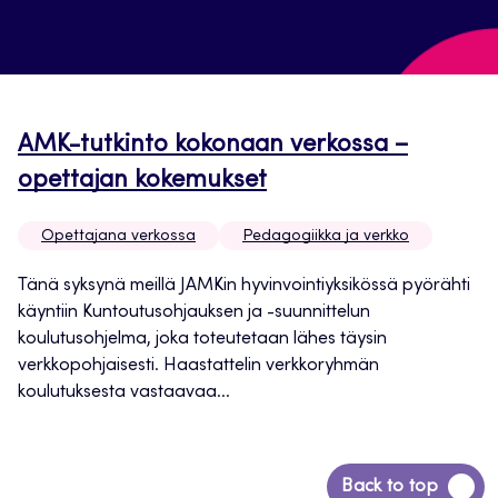
AMK-tutkinto kokonaan verkossa –
opettajan kokemukset
Opettajana verkossa
Pedagogiikka ja verkko
Tänä syksynä meillä JAMKin hyvinvointiyksikössä pyörähti
käyntiin Kuntoutusohjauksen ja -suunnittelun
koulutusohjelma, joka toteutetaan lähes täysin
verkkopohjaisesti. Haastattelin verkkoryhmän
koulutuksesta vastaavaa...
Siirry
Back to top