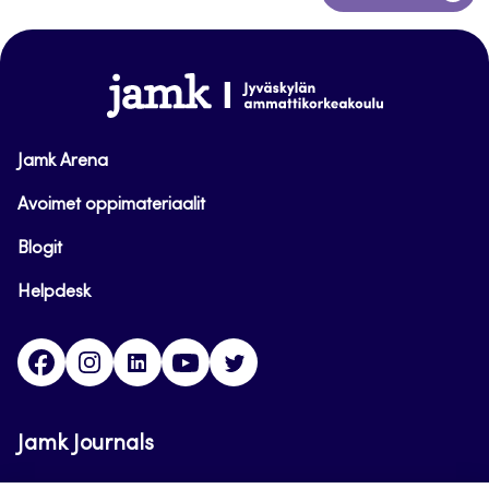
takaisin
sivun
alkuun
www.jamk.fi
Jamk Arena
Avoimet oppimateriaalit
Blogit
Helpdesk
Facebook
Instagram
LinkedIn
Youtube
Twitter
Jamk Journals