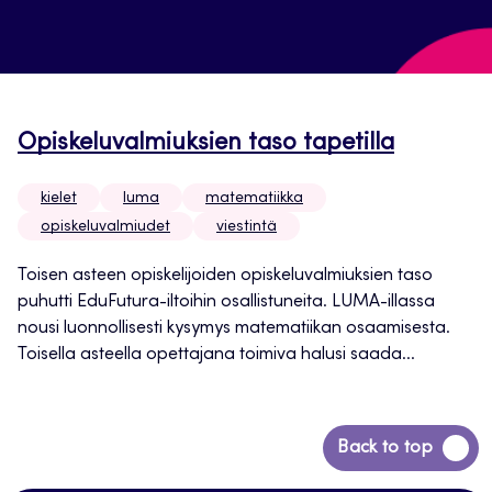
Opiskeluvalmiuksien taso tapetilla
kielet
luma
matematiikka
opiskeluvalmiudet
viestintä
Toisen asteen opiskelijoiden opiskeluvalmiuksien taso
puhutti EduFutura-iltoihin osallistuneita. LUMA-illassa
nousi luonnollisesti kysymys matematiikan osaamisesta.
Toisella asteella opettajana toimiva halusi saada...
Siirry
Back to top
takaisin