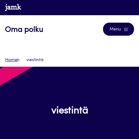
Siirry
www.jamk.fi
Journals
suoraan
sisältöön
Oma polku
Menu
Home
viestintä
viestintä