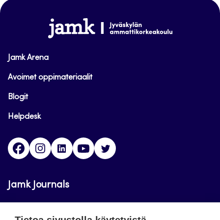
sivun
alkuun
www.jamk.fi
Jamk Arena
Avoimet oppimateriaalit
Blogit
Helpdesk
Facebook
Instagram
LinkedIn
Youtube
Twitter
Jamk Journals
Jamkin verkkolehdet ovat julkisia ja maksuttomasti