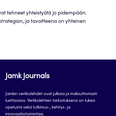
vat tehneet yhteistyötä jo pidempään.
sstrategian, ja tavoitteena on yhteinen
Jamk Journals
Jamkin verkkolehdet ovat julkisia ja maksuttomasti
luettavissa. Verkkolehtien tarkoituksena on tukea
opetusta sekä tutkimus-, kehitys- ja
innovaatiotoimintaa.