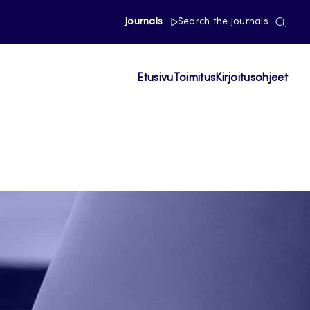
Journals
Search the journals
Etusivu
Toimitus
Kirjoitusohjeet