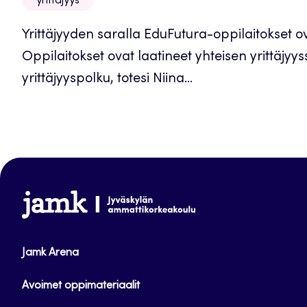
yrittäjyys
Yrittäjyyden saralla EduFutura-oppilaitokset o
Oppilaitokset ovat laatineet yhteisen yrittäjyy
yrittäjyyspolku, totesi Niina...
www.jamk.fi
Jamk Arena
Avoimet oppimateriaalit