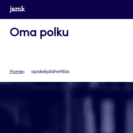
Siirry
www.jamk.fi
suoraan
sisältöön
Oma polku
Home
opiskelijalähettiläs