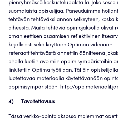
pienryhmässä keskustelupalstalla. Jokaisessa ry
suomalaista opiskelijaa. Paneuduimme hollanti
tehtävän tehtäväksi annon selkeyteen, koska 
aiheesta. Muita tehtäviä opintojaksolla olivat 
oman eettisen osaamisen reflektiivinen itsearvi
kirjallisesti sekä käyttäen Optiman videoääni –t
referaattitehtävästä annettiin äänitteenä jokais
ohella luotiin avoimiin oppimisympäristöihin am
linkitettiin Optima työtilaan. Tällöin opiskelij
luotettavaa materiaalia käytettävänään opint
oppimisympäristöön:
http://oppimateriaalit.ja
4) Tavoitettavuus
Tässä verkko-opintojaksossa molemmat opettajat