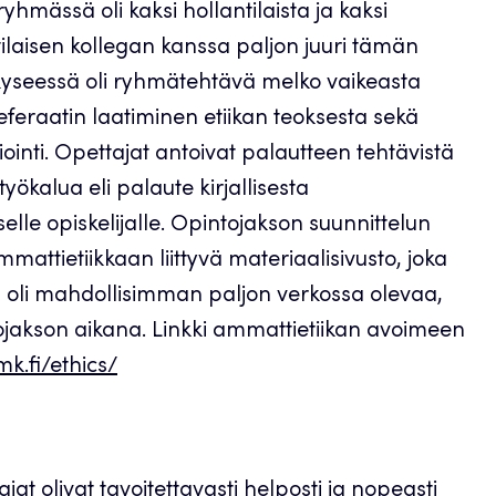
hmässä oli kaksi hollantilaista ja kaksi
laisen kollegan kanssa paljon juuri tämän
kyseessä oli ryhmätehtävä melko vaikeasta
referaatin laatiminen etiikan teoksesta sekä
ointi. Opettajat antoivat palautteen tehtävistä
yökalua eli palaute kirjallisesta
elle opiskelijalle. Opintojakson suunnittelun
mattietiikkaan liittyvä materiaalisivusto, joka
alla oli mahdollisimman paljon verkossa olevaa,
ojakson aikana. Linkki ammattietiikan avoimeen
mk.fi/ethics/
 olivat tavoitettavasti helposti ja nopeasti