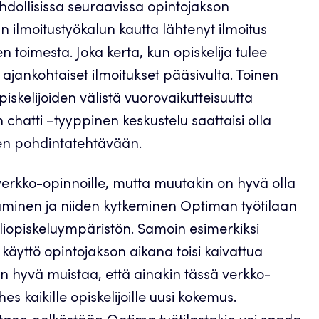
hdollisissa seuraavissa opintojakson
n ilmoitustyökalun kautta lähtenyt ilmoitus
n toimesta. Joka kerta, kun opiskelija tulee
ajankohtaiset ilmoitukset pääsivulta. Toinen
skelijoiden välistä vuorovaikutteisuutta
 chatti –tyyppinen keskustelu saattaisi olla
iden pohdintatehtävään.
verkko-opinnoille, mutta muutakin on hyvä olla
taminen ja niiden kytkeminen Optiman työtilaan
liopiskeluympäristön. Samoin esimerkiksi
äyttö opintojakson aikana toisi kaivattua
in hyvä muistaa, että ainakin tässä verkko-
es kaikille opiskelijoille uusi kokemus.