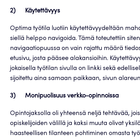
2) Käytettävyys
Optima työtila luotiin käytettävyydeltään mahdo
siellä helppo navigoida. Tämä toteutettiin site
navigaatiopuussa on vain rajattu määrä tiedosto
etusivu, josta pääsee alakansioihin. Käytettäv
jokaisella työtilan sivulla on linkki sekä edellisel
sijoitettu aina samaan paikkaan, sivun alareu
3) Monipuolisuus verkko-opinnoissa
Opintojaksolla oli yhteensä neljä tehtävää, jois
opiskelijoiden välillä ja kaksi muuta olivat yksil
haasteellisen tilanteen pohtiminen omasta työ