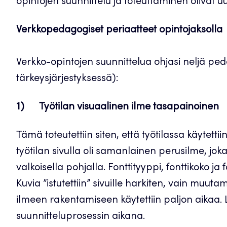
opintojen suunnittelu ja toteuttaminen olivat uu
Verkkopedagogiset periaatteet opintojaksolla
Verkko-opintojen suunnittelua ohjasi neljä ped
tärkeysjärjestyksessä):
1) Työtilan visuaalinen ilme tasapainoinen
Tämä toteutettiin siten, että työtilassa käytetti
työtilan sivulla oli samanlainen perusilme, joka
valkoisella pohjalla. Fonttityyppi, fonttikoko ja f
Kuvia ”istutettiin” sivuille harkiten, vain muut
ilmeen rakentamiseen käytettiin paljon aikaa. Luk
suunnitteluprosessin aikana.