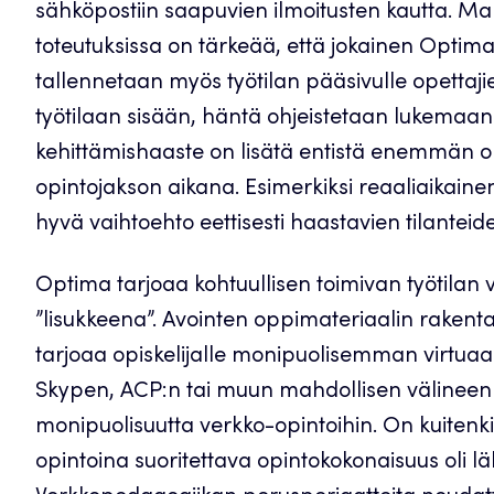
sähköpostiin saapuvien ilmoitusten kautta. Ma
toteutuksissa on tärkeää, että jokainen Optima
tallennetaan myös työtilan pääsivulle opettajie
työtilaan sisään, häntä ohjeistetaan lukemaan 
kehittämishaaste on lisätä entistä enemmän opi
opintojakson aikana. Esimerkiksi reaaliaikainen
hyvä vaihtoehto eettisesti haastavien tilante
Optima tarjoaa kohtuullisen toimivan työtilan 
”lisukkeena”. Avointen oppimateriaalin raken
tarjoaa opiskelijalle monipuolisemman virtuaa
Skypen, ACP:n tai muun mahdollisen välineen k
monipuolisuutta verkko-opintoihin. On kuitenk
opintoina suoritettava opintokokonaisuus oli läh