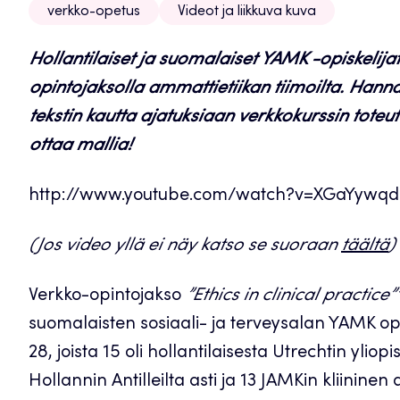
verkko-opetus
Videot ja liikkuva kuva
Hollantilaiset ja suomalaiset YAMK -opiskelijat
opintojaksolla ammattietiikan tiimoilta. Han
tekstin kautta ajatuksiaan verkkokurssin tote
ottaa mallia!
http://www.youtube.com/watch?v=XGaYywqd
(Jos video yllä ei näy katso se suoraan
täältä
)
Verkko-opintojakso
”Ethics in clinical practice”
suomalaisten sosiaali- ja terveysalan YAMK opis
28, joista 15 oli hollantilaisesta Utrechtin yli
Hollannin Antilleilta asti ja 13 JAMKin kliinine