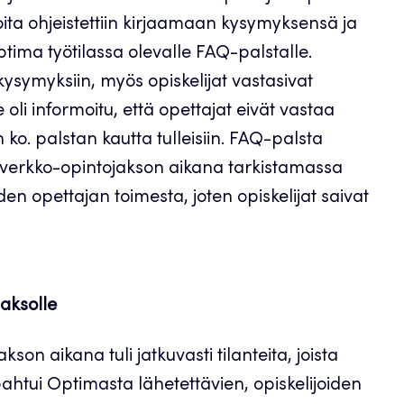
ita ohjeistettiin kirjaamaan kysymyksensä ja
tima työtilassa olevalle FAQ-palstalle.
ysymyksiin, myös opiskelijat vastasivat
e oli informoitu, että opettajat eivät vastaa
 ko. palstan kautta tulleisiin. FAQ-palsta
ti verkko-opintojakson aikana tarkistamassa
en opettajan toimesta, joten opiskelijat saivat
aksolle
son aikana tuli jatkuvasti tilanteita, joista
pahtui Optimasta lähetettävien, opiskelijoiden