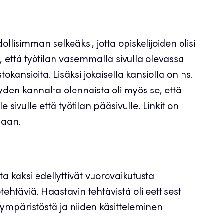
llisimman selkeäksi, jotta opiskelijoiden olisi
n, että työtilan vasemmalla sivulla olevassa
kansioita. Lisäksi jokaisella kansiolla on ns.
yyden kannalta olennaista oli myös se, että
le sivulle että työtilan pääsivulle. Linkit on
naan.
ta kaksi edellyttivät vuorovaikutusta
ötehtäviä. Haastavin tehtävistä oli eettisesti
ympäristöstä ja niiden käsitteleminen