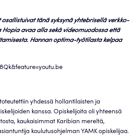
 osallistuivat tänä syksynä yhtebrisellä verkko-
na Hopia avaa alla sekä videomuodossa että
uttamisesta. Hannan optima-työtilasta kelpaa
8Qk&feature=youtu.be
toteutettiin yhdessä hollantilaisten ja
kelijoiden kanssa. Opiskelijoita oli yhteensä
opistosta, kaukaisimmat Karibian mereltä,
n asiantuntija koulutusohjelman YAMK opiskelijaa.