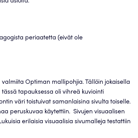
sia asioita.
agogista periaatetta (eivät ole
in valmiita Optiman mallipohjia. Tällöin jokaisella
 tässä tapauksessa oli vihreä kuviointi
ontin väri toistuivat samanlaisina sivulta toiselle.
amaa peruskuvaa käytettiin. Sivujen visuaalisen
uisia erilaisia visuaalisia sivumalleja testattiin