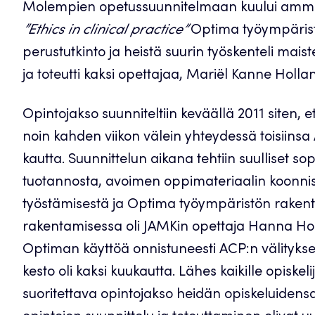
Molempien opetussuunnitelmaan kuului ammattie
”Ethics in clinical practice”
Optima työympäristöss
perustutkinto ja heistä suurin työskenteli mais
ja toteutti kaksi opettajaa, Mariël Kanne Hol
Opintojakso suunniteltiin keväällä 2011 siten,
noin kahden viikon välein yhteydessä toisiins
kautta. Suunnittelun aikana tehtiin suulliset 
tuotannosta, avoimen oppimateriaalin koonnista
työstämisestä ja Optima työympäristön rakent
rakentamisessa oli JAMKin opettaja Hanna Hop
Optiman käyttöä onnistuneesti ACP:n välityksel
kesto oli kaksi kuukautta. Lähes kaikille opisk
suoritettava opintojakso heidän opiskeluidensa