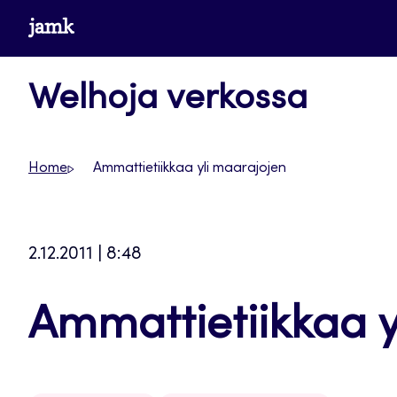
Siirry
www.jamk.fi
suoraan
sisältöön
Welhoja verkossa
Home
Ammattietiikkaa yli maarajojen
2.12.2011 | 8:48
Ammattietiikkaa y