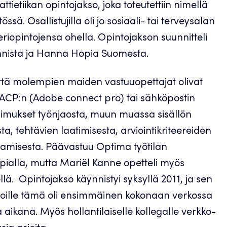
tiikan opintojakso, joka toteutettiin nimellä
ä. Osallistujilla oli jo sosiaali- tai terveysalan
teriopintojensa ohella. Opintojakson suunnitteli
lannista ja Hanna Hopia Suomesta.
 että molempien maiden vastuuopettajat olivat
a ACP:n (Adobe connect pro) tai sähköpostin
sopimukset työnjaosta, muun muassa sisällön
, tehtävien laatimisesta, arviointikriteereiden
amisesta. Päävastuu Optima työtilan
ialla, mutta Mariël Kanne opetteli myös
lä. Opintojakso käynnistyi syksyllä 2011, ja sen
elijoille tämä oli ensimmäinen kokonaan verkossa
 aikana. Myös hollantilaiselle kollegalle verkko-