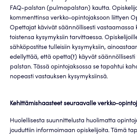
FAQ-palstan (pulmapalstan) kautta. Opiskelijo
kommenttinsa verkko-opintojaksoon liittyen Op
Opettajat kävivät säännöllisesti vastaamassa k
toistensa kysymyksiin tarvittaessa. Opiskelijoill
sähköpostitse tulleisiin kysymyksiin, ainoastaan
edellyttää, että opetta(t) käyvät säännöllises
palstan. Tässä opintojaksossa se tapahtui kahd
nopeasti vastauksen kysymyksiinsä.
Kehittämishaasteet seuraavalle verkko-opintoj
Huolellisesta suunnittelusta huolimatta opintojak
jouduttiin informoimaan opiskelijoita. Tämä ta