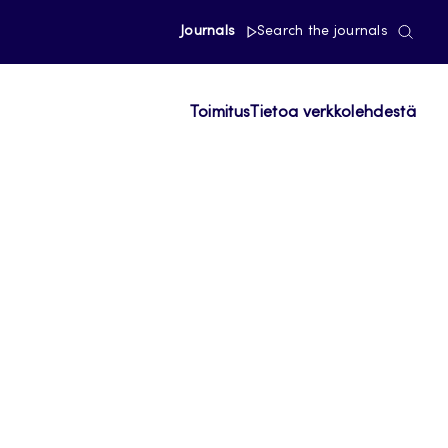
Journals
Search the journals
Toimitus
Tietoa verkkolehdestä