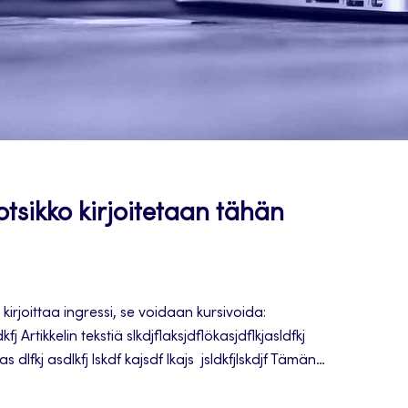
 otsikko kirjoitetaan tähän
irjoittaa ingressi, se voidaan kursivoida:
kfj Artikkelin tekstiä slkdjflaksjdflökasjdflkjasldfkj
jas dlfkj asdlkfj lskdf kajsdf lkajs jsldkfjlskdjf Tämän
lu on ”Otsikko 2” Tähän voi myös laittaa kuvia.