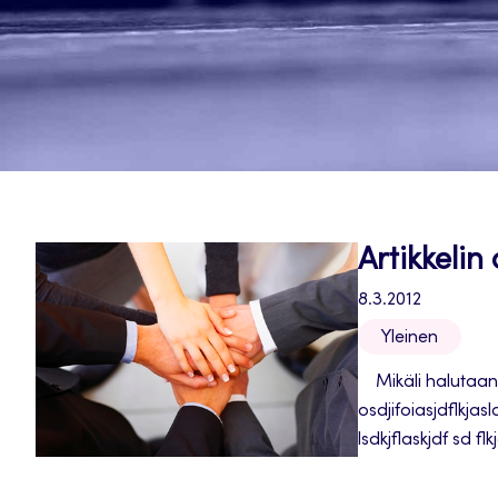
Artikkelin
8.3.2012
Yleinen
Mikäli halutaan k
osdjifoiasjdflkjasld
lsdkjflaskjdf sd flk
väliotsikon muotoi