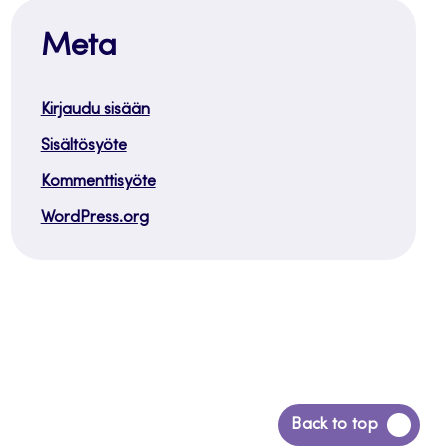
Meta
Kirjaudu sisään
Sisältösyöte
Kommenttisyöte
WordPress.org
Siirry
Back to top