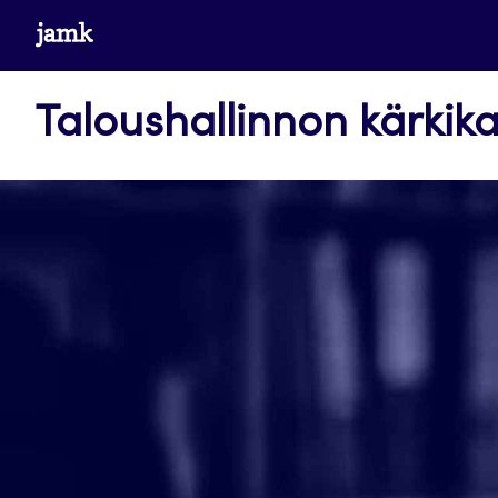
Siirry
www.jamk.fi
suoraan
sisältöön
Taloushallinnon kärkika