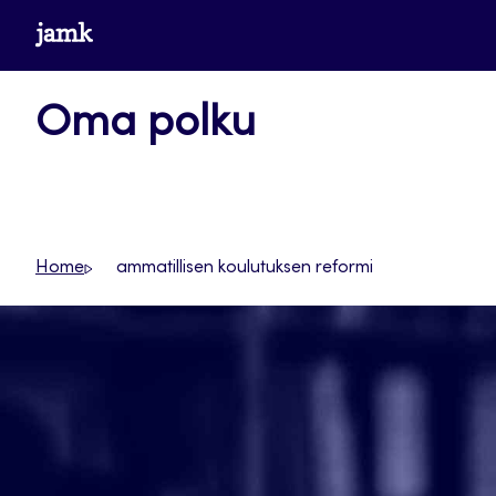
Siirry
www.jamk.fi
suoraan
sisältöön
Oma polku
Home
ammatillisen koulutuksen reformi