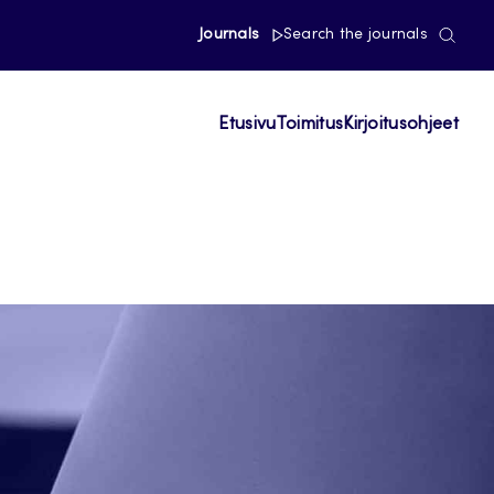
Journals
Search the journals
Etusivu
Toimitus
Kirjoitusohjeet