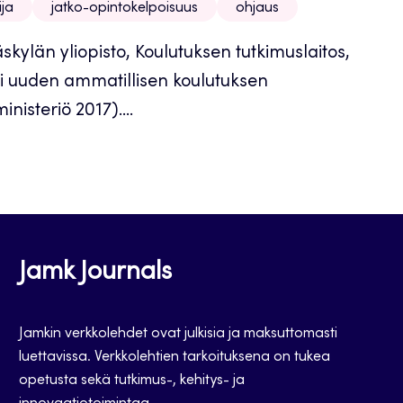
ija
jatko-opintokelpoisuus
ohjaus
väskylän yliopisto, Koulutuksen tutkimuslaitos,
yi uuden ammatillisen koulutuksen
nisteriö 2017)....
Jamk Journals
Jamkin verkkolehdet ovat julkisia ja maksuttomasti
luettavissa. Verkkolehtien tarkoituksena on tukea
opetusta sekä tutkimus-, kehitys- ja