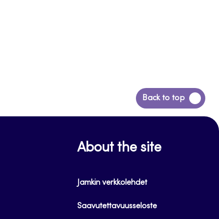
Siirry
Back to top
takaisin
sivun
alkuun
About the site
Jamkin verkkolehdet
Saavutettavuusseloste