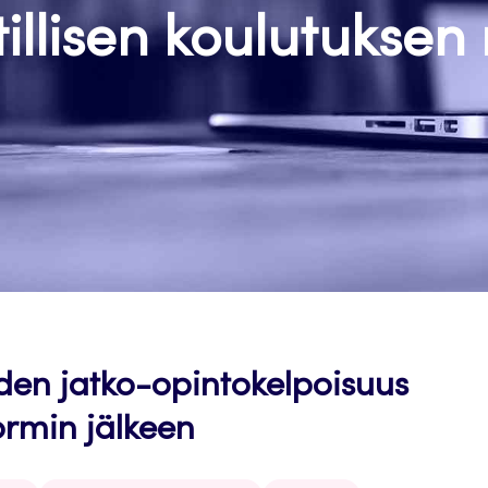
llisen koulutuksen 
den jatko-opintokelpoisuus
ormin jälkeen