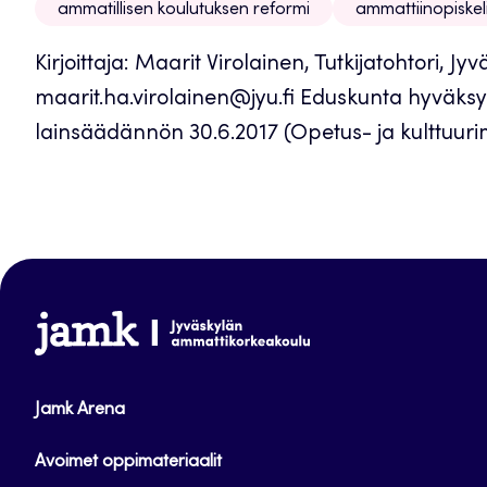
ammatillisen koulutuksen reformi
ammattiinopiskel
Kirjoittaja: Maarit Virolainen, Tutkijatohtori, Jy
maarit.ha.virolainen@jyu.fi Eduskunta hyväks
lainsäädännön 30.6.2017 (Opetus- ja kulttuurimi
www.jamk.fi
Jamk Arena
Avoimet oppimateriaalit