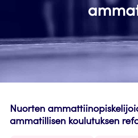
ammati
Nuorten ammattiinopiskelijoi
ammatillisen koulutuksen ref