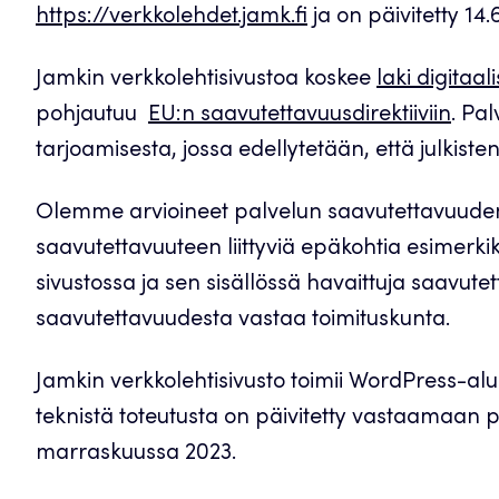
https://verkkolehdet.jamk.fi
ja on päivitetty 14.
Jamkin verkkolehtisivustoa koskee
laki digitaa
pohjautuu
EU:n saavutettavuusdirektiiviin
. Pal
tarjoamisesta, jossa edellytetään, että julkist
Olemme arvioineet palvelun saavutettavuuden
saavutettavuuteen liittyviä epäkohtia esimerk
sivustossa ja sen sisällössä havaittuja saavute
saavutettavuudesta vastaa toimituskunta.
Jamkin verkkolehtisivusto toimii WordPress-alus
teknistä toteutusta on päivitetty vastaamaa
marraskuussa 2023.