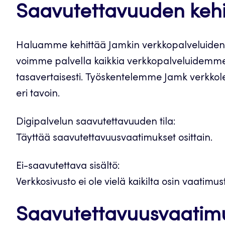
Saavutettavuuden keh
Haluamme kehittää Jamkin verkkopalveluiden k
voimme palvella kaikkia verkkopalveluidemme
tasavertaisesti. Työskentelemme Jamk verkkol
eri tavoin.
Digipalvelun saavutettavuuden tila:
Täyttää saavutettavuusvaatimukset osittain.
Ei-saavutettava sisältö:
Verkkosivusto ei ole vielä kaikilta osin vaatim
Saavutettavuusvaatimuk