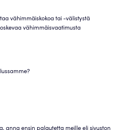
staa vähimmäiskokoa tai -välistystä
ia koskevaa vähimmäisvaatimusta
velussamme?
, anna ensin palautetta meille eli sivuston