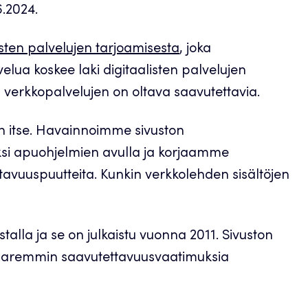
6.2024.
listen palvelujen tarjoamisesta
, joka
velua koskee laki digitaalisten palvelujen
en verkkopalvelujen on oltava saavutettavia.
 itse. Havainnoimme sivuston
iksi apuohjelmien avulla ja korjaamme
ttavuuspuutteita. Kunkin verkkolehden sisältöjen
talla ja se on julkaistu vuonna 2011. Sivuston
n paremmin saavutettavuusvaatimuksia