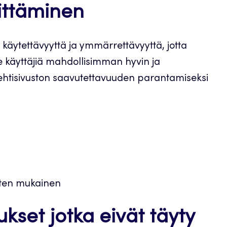
ittäminen
äytettävyyttä ja ymmärrettävyyttä, jotta
 käyttäjiä mahdollisimman hyvin ja
ehtisivuston saavutettavuuden parantamiseksi
usten mukainen
set jotka eivät täyty