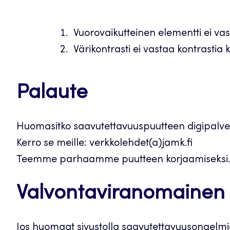
Vuorovaikutteinen elementti ei va
Värikontrasti ei vastaa kontrast
Palaute
Huomasitko saavutettavuuspuutteen digipal
Kerro se meille: verkkolehdet(a)jamk.fi
Teemme parhaamme puutteen korjaamiseksi.
Valvontaviranomainen
Jos huomaat sivustolla saavutettavuusongelmia