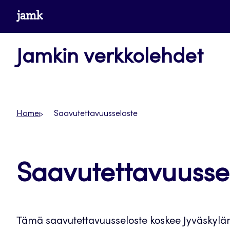
Siirry
www.jamk.fi
suoraan
sisältöön
Jamkin verkkolehdet
Home
Saavutettavuusseloste
Saavutettavuusse
Tämä saavutettavuusseloste koskee Jyväskylä